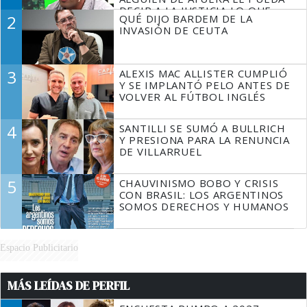
DECIR A LA JUSTICIA LO QUE
2
QUÉ DIJO BARDEM DE LA
TIENE QUE HACER"
INVASIÓN DE CEUTA
3
ALEXIS MAC ALLISTER CUMPLIÓ
Y SE IMPLANTÓ PELO ANTES DE
VOLVER AL FÚTBOL INGLÉS
4
SANTILLI SE SUMÓ A BULLRICH
Y PRESIONA PARA LA RENUNCIA
DE VILLARRUEL
5
CHAUVINISMO BOBO Y CRISIS
CON BRASIL: LOS ARGENTINOS
SOMOS DERECHOS Y HUMANOS
Espacio Publicitario
MÁS LEÍDAS DE PERFIL