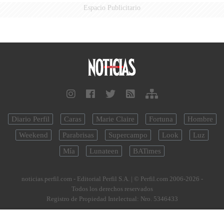
Espacio Publicitario
Diario Perfil
Caras
Marie Claire
Fortuna
Hombre
Weekend
Parabrisas
Supercampo
Look
Luz
Mía
Lunateen
BATimes
noticias.perfil.com - Editorial Perfil S.A.
| © Perfil.com 2006-2026 -
Todos los derechos reservados
Registro de Propiedad Intelectual: Nro. 5346433