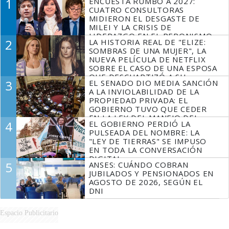
1
ENCUESTA RUMBO A 2027:
CUATRO CONSULTORAS
MIDIERON EL DESGASTE DE
MILEI Y LA CRISIS DE
LIDERAZGO EN EL PERONISMO
2
LA HISTORIA REAL DE "ELIZE:
SOMBRAS DE UNA MUJER", LA
NUEVA PELÍCULA DE NETFLIX
SOBRE EL CASO DE UNA ESPOSA
QUE DESCUARTIZÓ A SU
3
EL SENADO DIO MEDIA SANCIÓN
MARIDO
A LA INVIOLABILIDAD DE LA
PROPIEDAD PRIVADA: EL
GOBIERNO TUVO QUE CEDER
EN LA LEY DEL MANEJO DEL
4
EL GOBIERNO PERDIÓ LA
FUEGO
PULSEADA DEL NOMBRE: LA
"LEY DE TIERRAS" SE IMPUSO
EN TODA LA CONVERSACIÓN
DIGITAL
5
ANSES: CUÁNDO COBRAN
JUBILADOS Y PENSIONADOS EN
AGOSTO DE 2026, SEGÚN EL
DNI
Espacio Publicitario