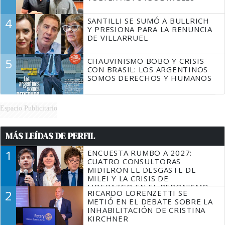
4
SANTILLI SE SUMÓ A BULLRICH
Y PRESIONA PARA LA RENUNCIA
DE VILLARRUEL
5
CHAUVINISMO BOBO Y CRISIS
CON BRASIL: LOS ARGENTINOS
SOMOS DERECHOS Y HUMANOS
Espacio Publicitario
MÁS LEÍDAS DE PERFIL
1
ENCUESTA RUMBO A 2027:
CUATRO CONSULTORAS
MIDIERON EL DESGASTE DE
MILEI Y LA CRISIS DE
LIDERAZGO EN EL PERONISMO
2
RICARDO LORENZETTI SE
METIÓ EN EL DEBATE SOBRE LA
INHABILITACIÓN DE CRISTINA
KIRCHNER