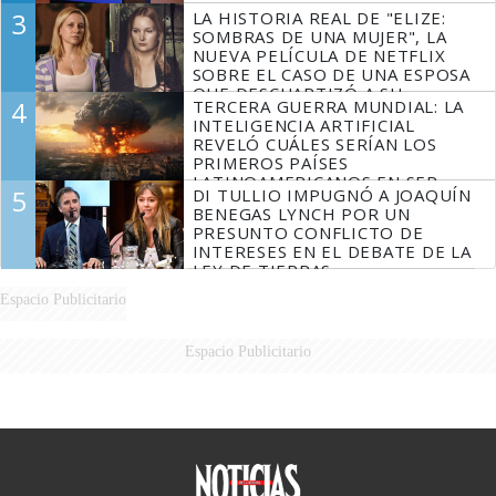
3
LA HISTORIA REAL DE "ELIZE:
SOMBRAS DE UNA MUJER", LA
NUEVA PELÍCULA DE NETFLIX
SOBRE EL CASO DE UNA ESPOSA
QUE DESCUARTIZÓ A SU
4
TERCERA GUERRA MUNDIAL: LA
MARIDO
INTELIGENCIA ARTIFICIAL
REVELÓ CUÁLES SERÍAN LOS
PRIMEROS PAÍSES
LATINOAMERICANOS EN SER
5
DI TULLIO IMPUGNÓ A JOAQUÍN
DERROTADOS
BENEGAS LYNCH POR UN
PRESUNTO CONFLICTO DE
INTERESES EN EL DEBATE DE LA
LEY DE TIERRAS
Espacio Publicitario
Espacio Publicitario