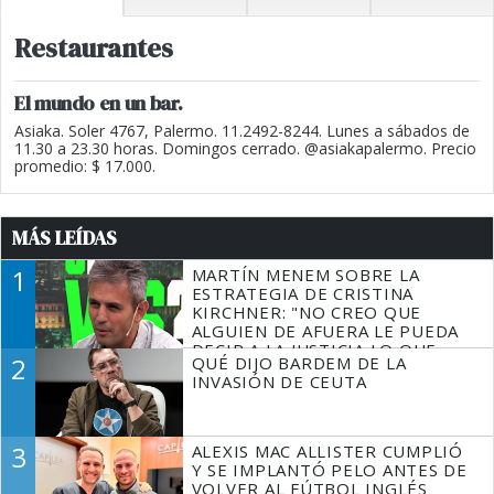
Restaurantes
El mundo en un bar.
Asiaka. Soler 4767, Palermo. 11.2492-8244. Lunes a sábados de
11.30 a 23.30 horas. Domingos cerrado. @asiakapalermo. Precio
promedio: $ 17.000.
MÁS LEÍDAS
1
MARTÍN MENEM SOBRE LA
ESTRATEGIA DE CRISTINA
KIRCHNER: "NO CREO QUE
ALGUIEN DE AFUERA LE PUEDA
DECIR A LA JUSTICIA LO QUE
2
QUÉ DIJO BARDEM DE LA
TIENE QUE HACER"
INVASIÓN DE CEUTA
3
ALEXIS MAC ALLISTER CUMPLIÓ
Y SE IMPLANTÓ PELO ANTES DE
VOLVER AL FÚTBOL INGLÉS