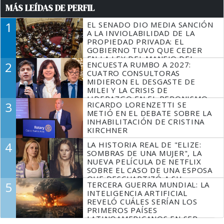
MÁS LEÍDAS DE PERFIL
1
EL SENADO DIO MEDIA SANCIÓN
A LA INVIOLABILIDAD DE LA
PROPIEDAD PRIVADA: EL
GOBIERNO TUVO QUE CEDER
EN LA LEY DEL MANEJO DEL
2
ENCUESTA RUMBO A 2027:
FUEGO
CUATRO CONSULTORAS
MIDIERON EL DESGASTE DE
MILEI Y LA CRISIS DE
LIDERAZGO EN EL PERONISMO
3
RICARDO LORENZETTI SE
METIÓ EN EL DEBATE SOBRE LA
INHABILITACIÓN DE CRISTINA
KIRCHNER
4
LA HISTORIA REAL DE "ELIZE:
SOMBRAS DE UNA MUJER", LA
NUEVA PELÍCULA DE NETFLIX
SOBRE EL CASO DE UNA ESPOSA
QUE DESCUARTIZÓ A SU
5
TERCERA GUERRA MUNDIAL: LA
MARIDO
INTELIGENCIA ARTIFICIAL
REVELÓ CUÁLES SERÍAN LOS
PRIMEROS PAÍSES
LATINOAMERICANOS EN SER