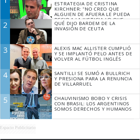
ESTRATEGIA DE CRISTINA
KIRCHNER: "NO CREO QUE
ALGUIEN DE AFUERA LE PUEDA
DECIR A LA JUSTICIA LO QUE
2
QUÉ DIJO BARDEM DE LA
TIENE QUE HACER"
INVASIÓN DE CEUTA
3
ALEXIS MAC ALLISTER CUMPLIÓ
Y SE IMPLANTÓ PELO ANTES DE
VOLVER AL FÚTBOL INGLÉS
4
SANTILLI SE SUMÓ A BULLRICH
Y PRESIONA PARA LA RENUNCIA
DE VILLARRUEL
5
CHAUVINISMO BOBO Y CRISIS
CON BRASIL: LOS ARGENTINOS
SOMOS DERECHOS Y HUMANOS
Espacio Publicitario