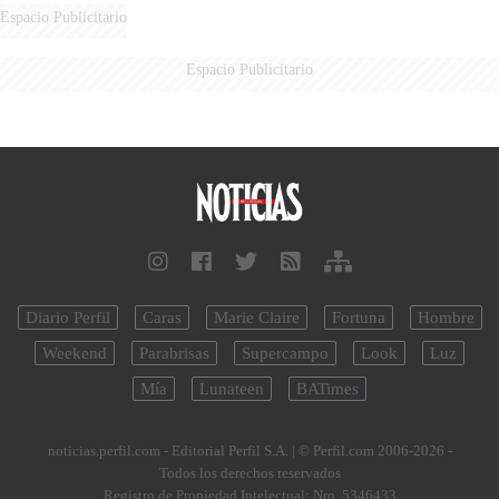
DERROTADOS
Espacio Publicitario
Espacio Publicitario
Diario Perfil
Caras
Marie Claire
Fortuna
Hombre
Weekend
Parabrisas
Supercampo
Look
Luz
Mía
Lunateen
BATimes
noticias.perfil.com - Editorial Perfil S.A.
| © Perfil.com 2006-2026 -
Todos los derechos reservados
Registro de Propiedad Intelectual: Nro. 5346433