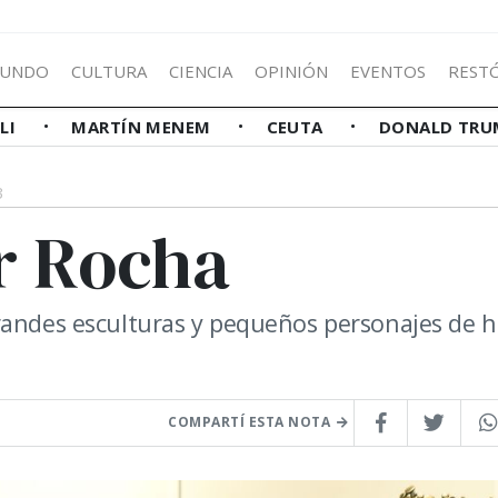
UNDO
CULTURA
CIENCIA
OPINIÓN
EVENTOS
REST
LLI
MARTÍN MENEM
CEUTA
DONALD TRU
3
r Rocha
randes esculturas y pequeños personajes de h
COMPARTÍ ESTA NOTA