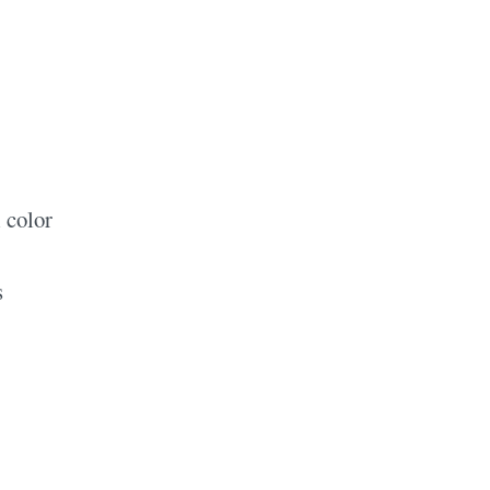
 color
s