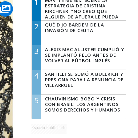
1
MARTÍN MENEM SOBRE LA
ESTRATEGIA DE CRISTINA
KIRCHNER: "NO CREO QUE
ALGUIEN DE AFUERA LE PUEDA
DECIR A LA JUSTICIA LO QUE
2
QUÉ DIJO BARDEM DE LA
TIENE QUE HACER"
INVASIÓN DE CEUTA
3
ALEXIS MAC ALLISTER CUMPLIÓ Y
SE IMPLANTÓ PELO ANTES DE
VOLVER AL FÚTBOL INGLÉS
4
SANTILLI SE SUMÓ A BULLRICH Y
PRESIONA PARA LA RENUNCIA DE
VILLARRUEL
5
CHAUVINISMO BOBO Y CRISIS
CON BRASIL: LOS ARGENTINOS
SOMOS DERECHOS Y HUMANOS
Espacio Publicitario