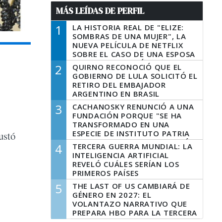
MÁS LEÍDAS DE PERFIL
1
LA HISTORIA REAL DE "ELIZE:
SOMBRAS DE UNA MUJER", LA
NUEVA PELÍCULA DE NETFLIX
SOBRE EL CASO DE UNA ESPOSA
QUE DESCUARTIZÓ A SU
2
QUIRNO RECONOCIÓ QUE EL
MARIDO
GOBIERNO DE LULA SOLICITÓ EL
RETIRO DEL EMBAJADOR
ARGENTINO EN BRASIL
3
CACHANOSKY RENUNCIÓ A UNA
FUNDACIÓN PORQUE "SE HA
TRANSFORMADO EN UNA
ESPECIE DE INSTITUTO PATRIA
ustó
INCONDICIONAL DE LA GESTIÓN
4
TERCERA GUERRA MUNDIAL: LA
DE MILEI"
INTELIGENCIA ARTIFICIAL
REVELÓ CUÁLES SERÍAN LOS
PRIMEROS PAÍSES
LATINOAMERICANOS EN SER
5
THE LAST OF US CAMBIARÁ DE
DERROTADOS
GÉNERO EN 2027: EL
VOLANTAZO NARRATIVO QUE
PREPARA HBO PARA LA TERCERA
TEMPORADA