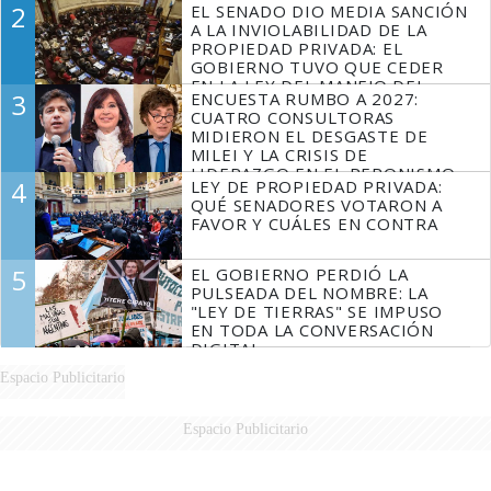
2
EL SENADO DIO MEDIA SANCIÓN
MARIDO
A LA INVIOLABILIDAD DE LA
PROPIEDAD PRIVADA: EL
GOBIERNO TUVO QUE CEDER
EN LA LEY DEL MANEJO DEL
3
ENCUESTA RUMBO A 2027:
FUEGO
CUATRO CONSULTORAS
MIDIERON EL DESGASTE DE
MILEI Y LA CRISIS DE
LIDERAZGO EN EL PERONISMO
4
LEY DE PROPIEDAD PRIVADA:
QUÉ SENADORES VOTARON A
FAVOR Y CUÁLES EN CONTRA
5
EL GOBIERNO PERDIÓ LA
PULSEADA DEL NOMBRE: LA
"LEY DE TIERRAS" SE IMPUSO
EN TODA LA CONVERSACIÓN
DIGITAL
Espacio Publicitario
Espacio Publicitario