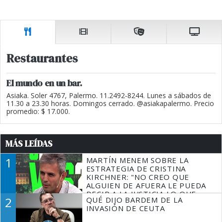
Restaurantes
El mundo en un bar.
Asiaka. Soler 4767, Palermo. 11.2492-8244. Lunes a sábados de
11.30 a 23.30 horas. Domingos cerrado. @asiakapalermo. Precio
promedio: $ 17.000.
MÁS LEÍDAS
1
MARTÍN MENEM SOBRE LA
ESTRATEGIA DE CRISTINA
KIRCHNER: "NO CREO QUE
ALGUIEN DE AFUERA LE PUEDA
DECIR A LA JUSTICIA LO QUE
2
QUÉ DIJO BARDEM DE LA
TIENE QUE HACER"
INVASIÓN DE CEUTA