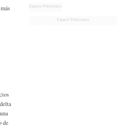
Espacio Publicitario
s más
Espacio Publicitario
cios
delta
 una
o de