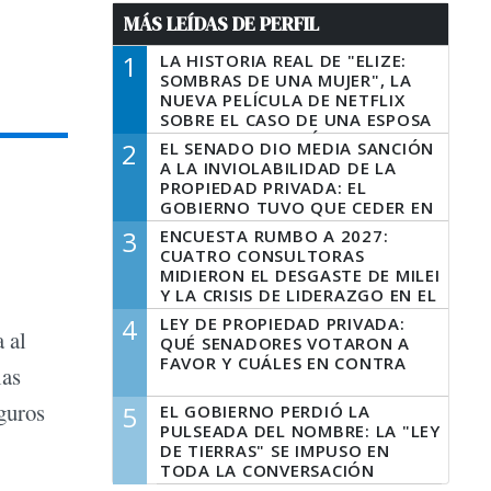
MÁS LEÍDAS DE PERFIL
1
LA HISTORIA REAL DE "ELIZE:
SOMBRAS DE UNA MUJER", LA
NUEVA PELÍCULA DE NETFLIX
SOBRE EL CASO DE UNA ESPOSA
QUE DESCUARTIZÓ A SU
2
EL SENADO DIO MEDIA SANCIÓN
MARIDO
A LA INVIOLABILIDAD DE LA
PROPIEDAD PRIVADA: EL
GOBIERNO TUVO QUE CEDER EN
LA LEY DEL MANEJO DEL FUEGO
3
ENCUESTA RUMBO A 2027:
CUATRO CONSULTORAS
MIDIERON EL DESGASTE DE MILEI
Y LA CRISIS DE LIDERAZGO EN EL
PERONISMO
4
LEY DE PROPIEDAD PRIVADA:
 al
QUÉ SENADORES VOTARON A
FAVOR Y CUÁLES EN CONTRA
las
guros
5
EL GOBIERNO PERDIÓ LA
PULSEADA DEL NOMBRE: LA "LEY
DE TIERRAS" SE IMPUSO EN
TODA LA CONVERSACIÓN
DIGITAL