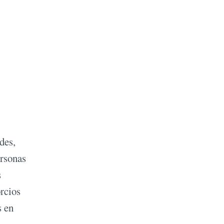
des,
ersonas
s
rcios
s en