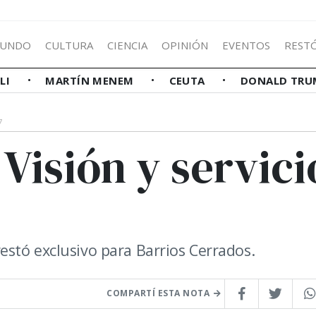
UNDO
CULTURA
CIENCIA
OPINIÓN
EVENTOS
REST
LLI
MARTÍN MENEM
CEUTA
DONALD TRU
7
Visión y servici
stó exclusivo para Barrios Cerrados.
COMPARTÍ ESTA NOTA