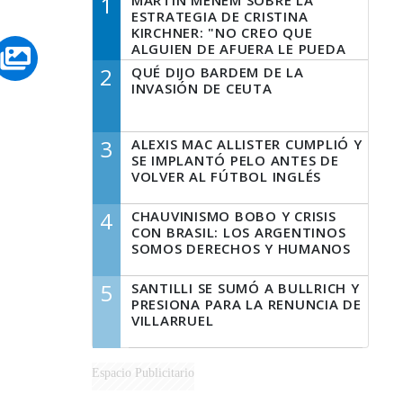
1
MARTÍN MENEM SOBRE LA
ESTRATEGIA DE CRISTINA
KIRCHNER: "NO CREO QUE
ALGUIEN DE AFUERA LE PUEDA
DECIR A LA JUSTICIA LO QUE
2
QUÉ DIJO BARDEM DE LA
TIENE QUE HACER"
INVASIÓN DE CEUTA
3
ALEXIS MAC ALLISTER CUMPLIÓ Y
SE IMPLANTÓ PELO ANTES DE
VOLVER AL FÚTBOL INGLÉS
4
CHAUVINISMO BOBO Y CRISIS
CON BRASIL: LOS ARGENTINOS
SOMOS DERECHOS Y HUMANOS
5
SANTILLI SE SUMÓ A BULLRICH Y
PRESIONA PARA LA RENUNCIA DE
VILLARRUEL
Espacio Publicitario