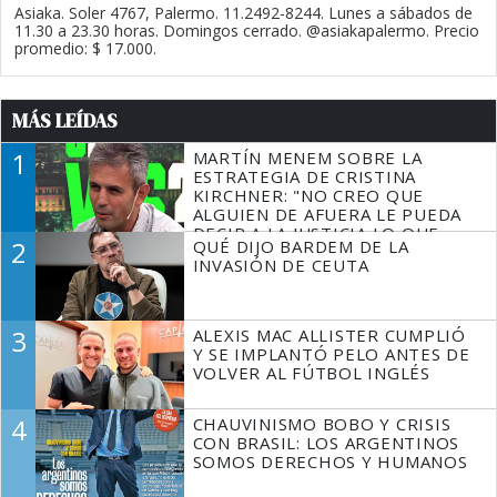
Asiaka. Soler 4767, Palermo. 11.2492-8244. Lunes a sábados de
11.30 a 23.30 horas. Domingos cerrado. @asiakapalermo. Precio
promedio: $ 17.000.
MÁS LEÍDAS
1
MARTÍN MENEM SOBRE LA
ESTRATEGIA DE CRISTINA
KIRCHNER: "NO CREO QUE
ALGUIEN DE AFUERA LE PUEDA
DECIR A LA JUSTICIA LO QUE
2
QUÉ DIJO BARDEM DE LA
TIENE QUE HACER"
INVASIÓN DE CEUTA
3
ALEXIS MAC ALLISTER CUMPLIÓ
Y SE IMPLANTÓ PELO ANTES DE
VOLVER AL FÚTBOL INGLÉS
4
CHAUVINISMO BOBO Y CRISIS
CON BRASIL: LOS ARGENTINOS
SOMOS DERECHOS Y HUMANOS