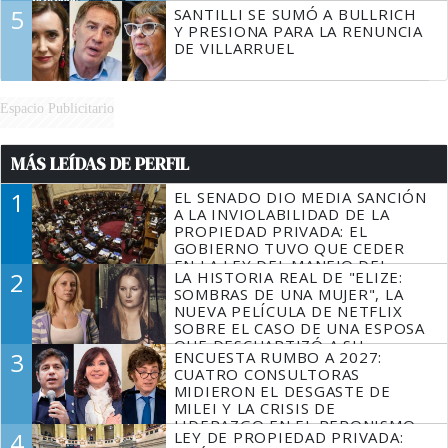
5
SANTILLI SE SUMÓ A BULLRICH
Y PRESIONA PARA LA RENUNCIA
DE VILLARRUEL
Espacio Publicitario
MÁS LEÍDAS DE PERFIL
1
EL SENADO DIO MEDIA SANCIÓN
A LA INVIOLABILIDAD DE LA
PROPIEDAD PRIVADA: EL
GOBIERNO TUVO QUE CEDER
EN LA LEY DEL MANEJO DEL
2
LA HISTORIA REAL DE "ELIZE:
FUEGO
SOMBRAS DE UNA MUJER", LA
NUEVA PELÍCULA DE NETFLIX
SOBRE EL CASO DE UNA ESPOSA
QUE DESCUARTIZÓ A SU
3
ENCUESTA RUMBO A 2027:
MARIDO
CUATRO CONSULTORAS
MIDIERON EL DESGASTE DE
MILEI Y LA CRISIS DE
LIDERAZGO EN EL PERONISMO
4
LEY DE PROPIEDAD PRIVADA: