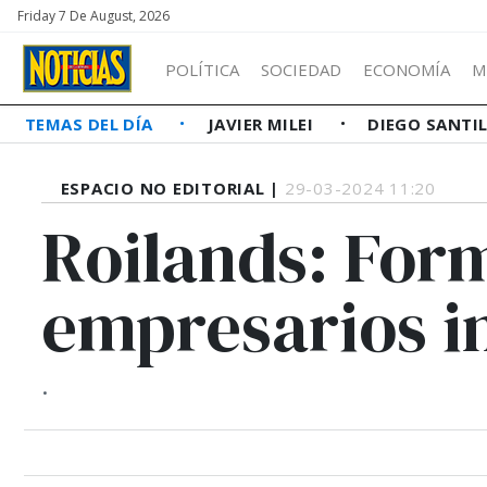
Friday 7 De August, 2026
POLÍTICA
SOCIEDAD
ECONOMÍA
M
TEMAS DEL DÍA
JAVIER MILEI
DIEGO SANTI
ESPACIO NO EDITORIAL |
29-03-2024 11:20
Roilands: For
empresarios i
.