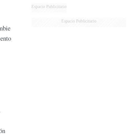
Espacio Publicitario
Espacio Publicitario
mbie
iento
.
ón