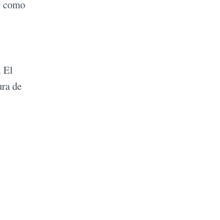
 y como
. El
ura de