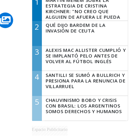
1
MARTÍN MENEM SOBRE LA
ESTRATEGIA DE CRISTINA
KIRCHNER: "NO CREO QUE
ALGUIEN DE AFUERA LE PUEDA
DECIR A LA JUSTICIA LO QUE
2
QUÉ DIJO BARDEM DE LA
TIENE QUE HACER"
INVASIÓN DE CEUTA
3
ALEXIS MAC ALLISTER CUMPLIÓ Y
SE IMPLANTÓ PELO ANTES DE
VOLVER AL FÚTBOL INGLÉS
4
SANTILLI SE SUMÓ A BULLRICH Y
PRESIONA PARA LA RENUNCIA DE
VILLARRUEL
5
CHAUVINISMO BOBO Y CRISIS
CON BRASIL: LOS ARGENTINOS
SOMOS DERECHOS Y HUMANOS
Espacio Publicitario