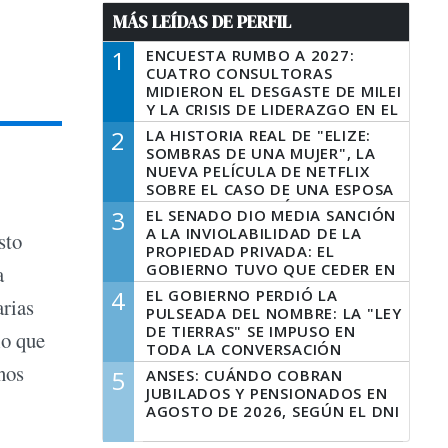
MÁS LEÍDAS DE PERFIL
1
ENCUESTA RUMBO A 2027:
CUATRO CONSULTORAS
MIDIERON EL DESGASTE DE MILEI
Y LA CRISIS DE LIDERAZGO EN EL
PERONISMO
2
LA HISTORIA REAL DE "ELIZE:
SOMBRAS DE UNA MUJER", LA
NUEVA PELÍCULA DE NETFLIX
SOBRE EL CASO DE UNA ESPOSA
QUE DESCUARTIZÓ A SU
3
EL SENADO DIO MEDIA SANCIÓN
MARIDO
A LA INVIOLABILIDAD DE LA
sto
PROPIEDAD PRIVADA: EL
GOBIERNO TUVO QUE CEDER EN
a
LA LEY DEL MANEJO DEL FUEGO
4
EL GOBIERNO PERDIÓ LA
arias
PULSEADA DEL NOMBRE: LA "LEY
DE TIERRAS" SE IMPUSO EN
lo que
TODA LA CONVERSACIÓN
DIGITAL
nos
5
ANSES: CUÁNDO COBRAN
JUBILADOS Y PENSIONADOS EN
AGOSTO DE 2026, SEGÚN EL DNI