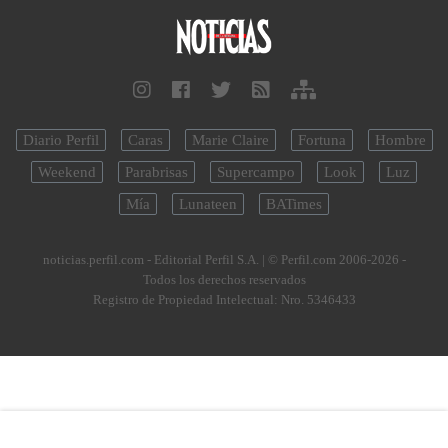
Diario Perfil
Caras
Marie Claire
Fortuna
Hombre
Weekend
Parabrisas
Supercampo
Look
Luz
Mía
Lunateen
BATimes
noticias.perfil.com - Editorial Perfil S.A.
| © Perfil.com 2006-2026 -
Todos los derechos reservados
Registro de Propiedad Intelectual: Nro. 5346433