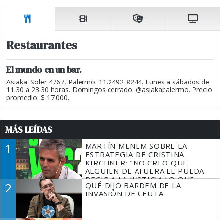
Restaurantes
El mundo en un bar.
Asiaka. Soler 4767, Palermo. 11.2492-8244. Lunes a sábados de
11.30 a 23.30 horas. Domingos cerrado. @asiakapalermo. Precio
promedio: $ 17.000.
MÁS LEÍDAS
1
MARTÍN MENEM SOBRE LA
ESTRATEGIA DE CRISTINA
KIRCHNER: "NO CREO QUE
ALGUIEN DE AFUERA LE PUEDA
DECIR A LA JUSTICIA LO QUE
2
QUÉ DIJO BARDEM DE LA
TIENE QUE HACER"
INVASIÓN DE CEUTA