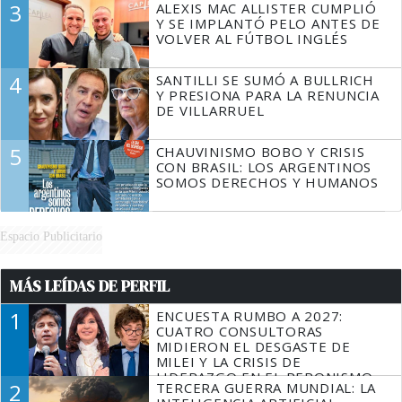
3
ALEXIS MAC ALLISTER CUMPLIÓ
Y SE IMPLANTÓ PELO ANTES DE
VOLVER AL FÚTBOL INGLÉS
4
SANTILLI SE SUMÓ A BULLRICH
Y PRESIONA PARA LA RENUNCIA
DE VILLARRUEL
5
CHAUVINISMO BOBO Y CRISIS
CON BRASIL: LOS ARGENTINOS
SOMOS DERECHOS Y HUMANOS
Espacio Publicitario
MÁS LEÍDAS DE PERFIL
1
ENCUESTA RUMBO A 2027:
CUATRO CONSULTORAS
MIDIERON EL DESGASTE DE
MILEI Y LA CRISIS DE
LIDERAZGO EN EL PERONISMO
2
TERCERA GUERRA MUNDIAL: LA