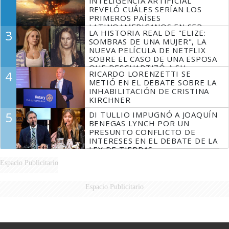
INTELIGENCIA ARTIFICIAL
REVELÓ CUÁLES SERÍAN LOS
PRIMEROS PAÍSES
LATINOAMERICANOS EN SER
3
LA HISTORIA REAL DE "ELIZE:
DERROTADOS
SOMBRAS DE UNA MUJER", LA
NUEVA PELÍCULA DE NETFLIX
SOBRE EL CASO DE UNA ESPOSA
QUE DESCUARTIZÓ A SU
4
RICARDO LORENZETTI SE
MARIDO
METIÓ EN EL DEBATE SOBRE LA
INHABILITACIÓN DE CRISTINA
KIRCHNER
5
DI TULLIO IMPUGNÓ A JOAQUÍN
BENEGAS LYNCH POR UN
PRESUNTO CONFLICTO DE
INTERESES EN EL DEBATE DE LA
LEY DE TIERRAS
Espacio Publicitario
Espacio Publicitario