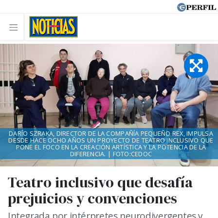
DARÍO SZRAKA, DIRECTOR DE LA COMPAÑÍA PEQUEÑO REX, IMPULSA
DESDE HACE OCHO AÑOS UN PROYECTO DE TEATRO INCLUSIVO QUE
PONE EL FOCO EN LA CREACIÓN ARTÍSTICA Y LA POTENCIA DE LA
DIFERENCIA. | FOTO:CEDOC
Teatro inclusivo que desafía
prejuicios y convenciones
Integrada por intérpretes neurodivergentes y