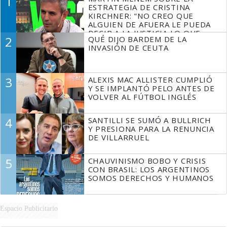
1
ESTRATEGIA DE CRISTINA
KIRCHNER: "NO CREO QUE
ALGUIEN DE AFUERA LE PUEDA
DECIR A LA JUSTICIA LO QUE
2
QUÉ DIJO BARDEM DE LA
TIENE QUE HACER"
INVASIÓN DE CEUTA
3
ALEXIS MAC ALLISTER CUMPLIÓ
Y SE IMPLANTÓ PELO ANTES DE
VOLVER AL FÚTBOL INGLÉS
4
SANTILLI SE SUMÓ A BULLRICH
Y PRESIONA PARA LA RENUNCIA
DE VILLARRUEL
5
CHAUVINISMO BOBO Y CRISIS
CON BRASIL: LOS ARGENTINOS
SOMOS DERECHOS Y HUMANOS
Espacio Publicitario