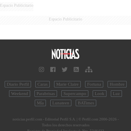
Espacio Publicitario
Espacio Publicitario
Diario Perfil
Caras
Marie Claire
Fortuna
Hombre
Weekend
Parabrisas
Supercampo
Look
Luz
Mía
Lunateen
BATimes
noticias.perfil.com - Editorial Perfil S.A.
| © Perfil.com 2006-2026 -
Todos los derechos reservados
Registro de Propiedad Intelectual: Nro. 5346433