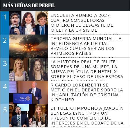
MÁS LEÍDAS DE PERFIL
1
ENCUESTA RUMBO A 2027:
CUATRO CONSULTORAS
MIDIERON EL DESGASTE DE
MILEI Y LA CRISIS DE
LIDERAZGO EN EL PERONISMO
2
TERCERA GUERRA MUNDIAL: LA
INTELIGENCIA ARTIFICIAL
REVELÓ CUÁLES SERÍAN LOS
PRIMEROS PAÍSES
LATINOAMERICANOS EN SER
3
LA HISTORIA REAL DE "ELIZE:
DERROTADOS
SOMBRAS DE UNA MUJER", LA
NUEVA PELÍCULA DE NETFLIX
SOBRE EL CASO DE UNA ESPOSA
QUE DESCUARTIZÓ A SU
4
RICARDO LORENZETTI SE
MARIDO
METIÓ EN EL DEBATE SOBRE LA
INHABILITACIÓN DE CRISTINA
KIRCHNER
5
DI TULLIO IMPUGNÓ A JOAQUÍN
BENEGAS LYNCH POR UN
PRESUNTO CONFLICTO DE
INTERESES EN EL DEBATE DE LA
LEY DE TIERRAS