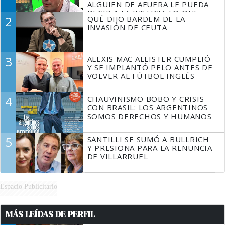
ALGUIEN DE AFUERA LE PUEDA
DECIR A LA JUSTICIA LO QUE
2
QUÉ DIJO BARDEM DE LA
TIENE QUE HACER"
INVASIÓN DE CEUTA
3
ALEXIS MAC ALLISTER CUMPLIÓ
Y SE IMPLANTÓ PELO ANTES DE
VOLVER AL FÚTBOL INGLÉS
4
CHAUVINISMO BOBO Y CRISIS
CON BRASIL: LOS ARGENTINOS
SOMOS DERECHOS Y HUMANOS
5
SANTILLI SE SUMÓ A BULLRICH
Y PRESIONA PARA LA RENUNCIA
DE VILLARRUEL
Espacio Publicitario
MÁS LEÍDAS DE PERFIL