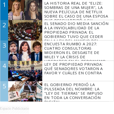
1
LA HISTORIA REAL DE "ELIZE:
SOMBRAS DE UNA MUJER", LA
NUEVA PELÍCULA DE NETFLIX
SOBRE EL CASO DE UNA ESPOSA
QUE DESCUARTIZÓ A SU
2
EL SENADO DIO MEDIA SANCIÓN
MARIDO
A LA INVIOLABILIDAD DE LA
PROPIEDAD PRIVADA: EL
GOBIERNO TUVO QUE CEDER
EN LA LEY DEL MANEJO DEL
3
ENCUESTA RUMBO A 2027:
FUEGO
CUATRO CONSULTORAS
MIDIERON EL DESGASTE DE
MILEI Y LA CRISIS DE
LIDERAZGO EN EL PERONISMO
4
LEY DE PROPIEDAD PRIVADA:
QUÉ SENADORES VOTARON A
FAVOR Y CUÁLES EN CONTRA
5
EL GOBIERNO PERDIÓ LA
PULSEADA DEL NOMBRE: LA
"LEY DE TIERRAS" SE IMPUSO
EN TODA LA CONVERSACIÓN
DIGITAL
Espacio Publicitario