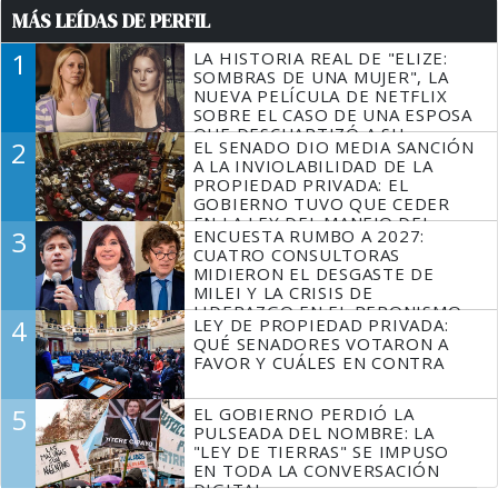
MÁS LEÍDAS DE PERFIL
1
LA HISTORIA REAL DE "ELIZE:
SOMBRAS DE UNA MUJER", LA
NUEVA PELÍCULA DE NETFLIX
SOBRE EL CASO DE UNA ESPOSA
QUE DESCUARTIZÓ A SU
2
EL SENADO DIO MEDIA SANCIÓN
MARIDO
A LA INVIOLABILIDAD DE LA
PROPIEDAD PRIVADA: EL
GOBIERNO TUVO QUE CEDER
EN LA LEY DEL MANEJO DEL
3
ENCUESTA RUMBO A 2027:
FUEGO
CUATRO CONSULTORAS
MIDIERON EL DESGASTE DE
MILEI Y LA CRISIS DE
LIDERAZGO EN EL PERONISMO
4
LEY DE PROPIEDAD PRIVADA:
QUÉ SENADORES VOTARON A
FAVOR Y CUÁLES EN CONTRA
5
EL GOBIERNO PERDIÓ LA
PULSEADA DEL NOMBRE: LA
"LEY DE TIERRAS" SE IMPUSO
EN TODA LA CONVERSACIÓN
DIGITAL