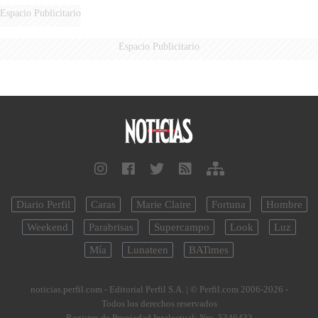
Espacio Publicitario
Espacio Publicitario
Diario Perfil
Caras
Marie Claire
Fortuna
Hombre
Weekend
Parabrisas
Supercampo
Look
Luz
Mía
Lunateen
BATimes
noticias.perfil.com - Editorial Perfil S.A.
| © Perfil.com 2006-2026 -
Todos los derechos reservados
Registro de Propiedad Intelectual: Nro. 5346433