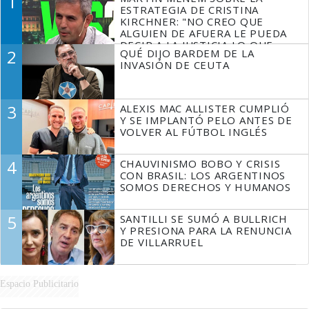
1
ESTRATEGIA DE CRISTINA
KIRCHNER: "NO CREO QUE
ALGUIEN DE AFUERA LE PUEDA
DECIR A LA JUSTICIA LO QUE
2
QUÉ DIJO BARDEM DE LA
TIENE QUE HACER"
INVASIÓN DE CEUTA
3
ALEXIS MAC ALLISTER CUMPLIÓ
Y SE IMPLANTÓ PELO ANTES DE
VOLVER AL FÚTBOL INGLÉS
4
CHAUVINISMO BOBO Y CRISIS
CON BRASIL: LOS ARGENTINOS
SOMOS DERECHOS Y HUMANOS
5
SANTILLI SE SUMÓ A BULLRICH
Y PRESIONA PARA LA RENUNCIA
DE VILLARRUEL
Espacio Publicitario