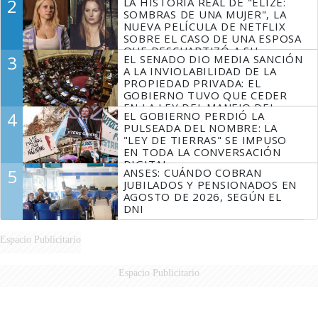
2
LA HISTORIA REAL DE "ELIZE:
SOMBRAS DE UNA MUJER", LA
NUEVA PELÍCULA DE NETFLIX
SOBRE EL CASO DE UNA ESPOSA
QUE DESCUARTIZÓ A SU
3
EL SENADO DIO MEDIA SANCIÓN
MARIDO
A LA INVIOLABILIDAD DE LA
PROPIEDAD PRIVADA: EL
GOBIERNO TUVO QUE CEDER
EN LA LEY DEL MANEJO DEL
4
EL GOBIERNO PERDIÓ LA
FUEGO
PULSEADA DEL NOMBRE: LA
"LEY DE TIERRAS" SE IMPUSO
EN TODA LA CONVERSACIÓN
DIGITAL
5
ANSES: CUÁNDO COBRAN
JUBILADOS Y PENSIONADOS EN
AGOSTO DE 2026, SEGÚN EL
DNI
Espacio Publicitario
Espacio Publicitario