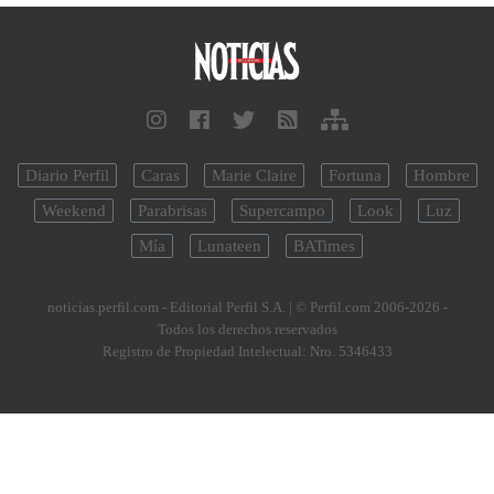
Diario Perfil
Caras
Marie Claire
Fortuna
Hombre
Weekend
Parabrisas
Supercampo
Look
Luz
Mía
Lunateen
BATimes
noticias.perfil.com - Editorial Perfil S.A.
| © Perfil.com 2006-2026 -
Todos los derechos reservados
Registro de Propiedad Intelectual: Nro. 5346433