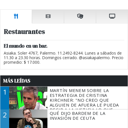
Restaurantes
El mundo en un bar.
Asiaka. Soler 4767, Palermo. 11.2492-8244. Lunes a sábados de
11.30 a 23.30 horas. Domingos cerrado. @asiakapalermo. Precio
promedio: $ 17.000.
MÁS LEÍDAS
1
MARTÍN MENEM SOBRE LA
ESTRATEGIA DE CRISTINA
KIRCHNER: "NO CREO QUE
ALGUIEN DE AFUERA LE PUEDA
DECIR A LA JUSTICIA LO QUE
2
QUÉ DIJO BARDEM DE LA
TIENE QUE HACER"
INVASIÓN DE CEUTA