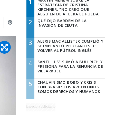
1
MARTÍN MENEM SOBRE LA
ESTRATEGIA DE CRISTINA
KIRCHNER: "NO CREO QUE
ALGUIEN DE AFUERA LE PUEDA
DECIR A LA JUSTICIA LO QUE
2
QUÉ DIJO BARDEM DE LA
TIENE QUE HACER"
INVASIÓN DE CEUTA
3
ALEXIS MAC ALLISTER CUMPLIÓ Y
SE IMPLANTÓ PELO ANTES DE
VOLVER AL FÚTBOL INGLÉS
4
SANTILLI SE SUMÓ A BULLRICH Y
PRESIONA PARA LA RENUNCIA DE
VILLARRUEL
5
CHAUVINISMO BOBO Y CRISIS
CON BRASIL: LOS ARGENTINOS
SOMOS DERECHOS Y HUMANOS
Espacio Publicitario