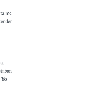
eta me
tender
a.
staban
.
Yo