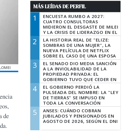
MÁS LEÍDAS DE PERFIL
1
ENCUESTA RUMBO A 2027:
CUATRO CONSULTORAS
MIDIERON EL DESGASTE DE MILEI
Y LA CRISIS DE LIDERAZGO EN EL
PERONISMO
2
LA HISTORIA REAL DE "ELIZE:
SOMBRAS DE UNA MUJER", LA
NUEVA PELÍCULA DE NETFLIX
SOBRE EL CASO DE UNA ESPOSA
QUE DESCUARTIZÓ A SU
3
EL SENADO DIO MEDIA SANCIÓN
MARIDO
OLOMEI
A LA INVIOLABILIDAD DE LA
PROPIEDAD PRIVADA: EL
GOBIERNO TUVO QUE CEDER EN
LA LEY DEL MANEJO DEL FUEGO
4
EL GOBIERNO PERDIÓ LA
PULSEADA DEL NOMBRE: LA "LEY
dencia
DE TIERRAS" SE IMPUSO EN
TODA LA CONVERSACIÓN
eos,
DIGITAL
5
ANSES: CUÁNDO COBRAN
a de
JUBILADOS Y PENSIONADOS EN
AGOSTO DE 2026, SEGÚN EL DNI
da.