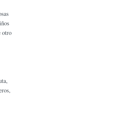
osas
iños
 otro
uta,
eros,