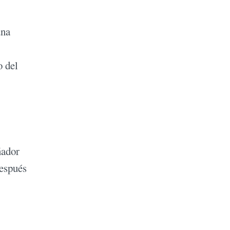
una
o del
ñador
después