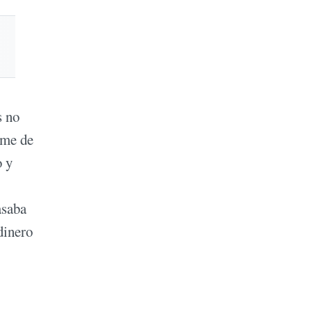
s no
rme de
o y
asaba
dinero