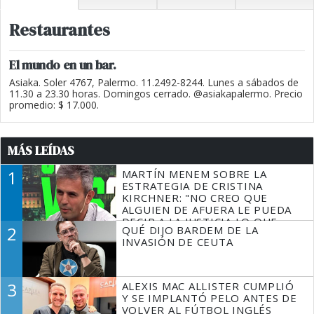
Restaurantes
El mundo en un bar.
Asiaka. Soler 4767, Palermo. 11.2492-8244. Lunes a sábados de
11.30 a 23.30 horas. Domingos cerrado. @asiakapalermo. Precio
promedio: $ 17.000.
MÁS LEÍDAS
1
MARTÍN MENEM SOBRE LA
ESTRATEGIA DE CRISTINA
KIRCHNER: "NO CREO QUE
ALGUIEN DE AFUERA LE PUEDA
DECIR A LA JUSTICIA LO QUE
2
QUÉ DIJO BARDEM DE LA
TIENE QUE HACER"
INVASIÓN DE CEUTA
3
ALEXIS MAC ALLISTER CUMPLIÓ
Y SE IMPLANTÓ PELO ANTES DE
VOLVER AL FÚTBOL INGLÉS