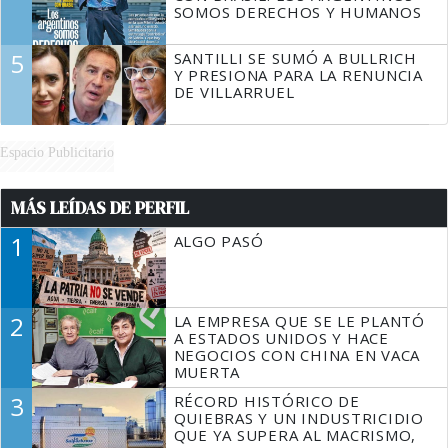
SOMOS DERECHOS Y HUMANOS
5
SANTILLI SE SUMÓ A BULLRICH
Y PRESIONA PARA LA RENUNCIA
DE VILLARRUEL
Espacio Publicitario
MÁS LEÍDAS DE PERFIL
1
ALGO PASÓ
2
LA EMPRESA QUE SE LE PLANTÓ
A ESTADOS UNIDOS Y HACE
NEGOCIOS CON CHINA EN VACA
MUERTA
3
RÉCORD HISTÓRICO DE
QUIEBRAS Y UN INDUSTRICIDIO
QUE YA SUPERA AL MACRISMO,