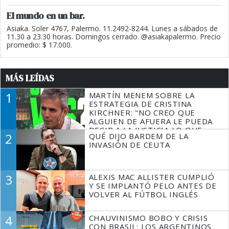
El mundo en un bar.
Asiaka. Soler 4767, Palermo. 11.2492-8244. Lunes a sábados de
11.30 a 23.30 horas. Domingos cerrado. @asiakapalermo. Precio
promedio: $ 17.000.
MÁS LEÍDAS
1
MARTÍN MENEM SOBRE LA
ESTRATEGIA DE CRISTINA
KIRCHNER: "NO CREO QUE
ALGUIEN DE AFUERA LE PUEDA
DECIR A LA JUSTICIA LO QUE
2
QUÉ DIJO BARDEM DE LA
TIENE QUE HACER"
INVASIÓN DE CEUTA
3
ALEXIS MAC ALLISTER CUMPLIÓ
Y SE IMPLANTÓ PELO ANTES DE
VOLVER AL FÚTBOL INGLÉS
4
CHAUVINISMO BOBO Y CRISIS
CON BRASIL: LOS ARGENTINOS