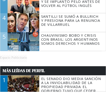
Y SE IMPLANTÓ PELO ANTES DE
VOLVER AL FÚTBOL INGLÉS
4
SANTILLI SE SUMÓ A BULLRICH
Y PRESIONA PARA LA RENUNCIA
DE VILLARRUEL
5
CHAUVINISMO BOBO Y CRISIS
CON BRASIL: LOS ARGENTINOS
SOMOS DERECHOS Y HUMANOS
Espacio Publicitario
MÁS LEÍDAS DE PERFIL
1
EL SENADO DIO MEDIA SANCIÓN
A LA INVIOLABILIDAD DE LA
PROPIEDAD PRIVADA: EL
GOBIERNO TUVO QUE CEDER
EN LA LEY DEL MANEJO DEL
2
ENCUESTA RUMBO A 2027:
FUEGO
CUATRO CONSULTORAS
MIDIERON EL DESGASTE DE