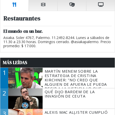
Restaurantes
El mundo en un bar.
Asiaka. Soler 4767, Palermo. 11.2492-8244. Lunes a sábados de
11.30 a 23.30 horas. Domingos cerrado. @asiakapalermo. Precio
promedio: $ 17.000.
MÁS LEÍDAS
1
MARTÍN MENEM SOBRE LA
ESTRATEGIA DE CRISTINA
KIRCHNER: "NO CREO QUE
ALGUIEN DE AFUERA LE PUEDA
DECIR A LA JUSTICIA LO QUE
2
QUÉ DIJO BARDEM DE LA
TIENE QUE HACER"
INVASIÓN DE CEUTA
3
ALEXIS MAC ALLISTER CUMPLIÓ