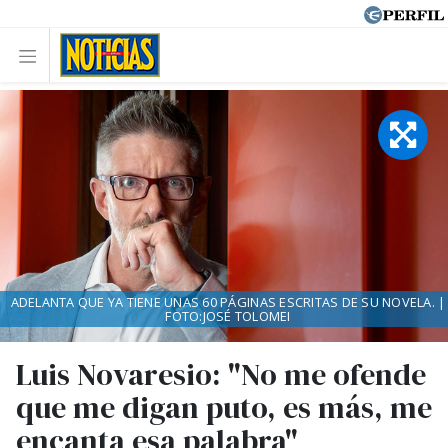
ADELANTA QUE YA TIENE UNAS 60 PÁGINAS ESCRITAS DE SU NOVELA. |
FOTO:JOSÉ TOLOMEI
Luis Novaresio: "No me ofende
que me digan puto, es más, me
encanta esa palabra"