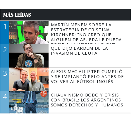
MÁS LEÍDAS
1
MARTÍN MENEM SOBRE LA
ESTRATEGIA DE CRISTINA
KIRCHNER: "NO CREO QUE
ALGUIEN DE AFUERA LE PUEDA
DECIR A LA JUSTICIA LO QUE
2
QUÉ DIJO BARDEM DE LA
TIENE QUE HACER"
INVASIÓN DE CEUTA
3
ALEXIS MAC ALLISTER CUMPLIÓ
Y SE IMPLANTÓ PELO ANTES DE
VOLVER AL FÚTBOL INGLÉS
4
CHAUVINISMO BOBO Y CRISIS
CON BRASIL: LOS ARGENTINOS
SOMOS DERECHOS Y HUMANOS
5
SANTILLI SE SUMÓ A BULLRICH
Y PRESIONA PARA LA RENUNCIA
DE VILLARRUEL