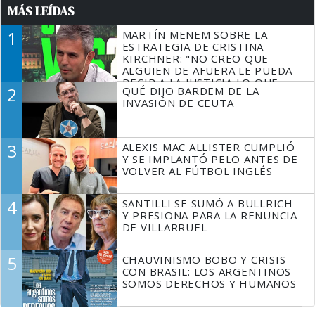
MÁS LEÍDAS
1
MARTÍN MENEM SOBRE LA
ESTRATEGIA DE CRISTINA
KIRCHNER: "NO CREO QUE
ALGUIEN DE AFUERA LE PUEDA
DECIR A LA JUSTICIA LO QUE
2
QUÉ DIJO BARDEM DE LA
TIENE QUE HACER"
INVASIÓN DE CEUTA
3
ALEXIS MAC ALLISTER CUMPLIÓ
Y SE IMPLANTÓ PELO ANTES DE
VOLVER AL FÚTBOL INGLÉS
4
SANTILLI SE SUMÓ A BULLRICH
Y PRESIONA PARA LA RENUNCIA
DE VILLARRUEL
5
CHAUVINISMO BOBO Y CRISIS
CON BRASIL: LOS ARGENTINOS
SOMOS DERECHOS Y HUMANOS