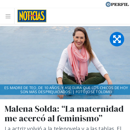
ES MADRE DE TEO, DE 10 AÑOS, Y ASEGURA QUE LOS CHICOS DE HOY
SON MÁS DESPREJUICIADOS. | FOTO:JOSÉ TOLOMEI
Malena Solda: “La maternidad
me acercó al feminismo”
La actriz volvió a la telenovela y a las tablas. El