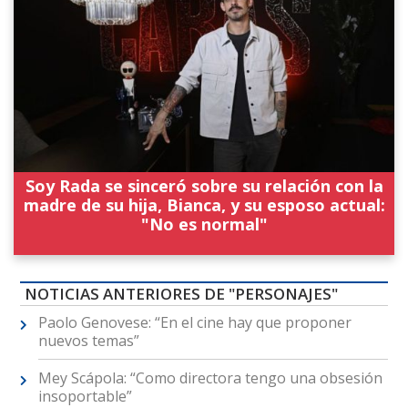
Soy Rada se sinceró sobre su relación con la
madre de su hija, Bianca, y su esposo actual:
"No es normal"
NOTICIAS ANTERIORES DE "PERSONAJES"
Paolo Genovese: “En el cine hay que proponer
nuevos temas”
Mey Scápola: “Como directora tengo una obsesión
insoportable”