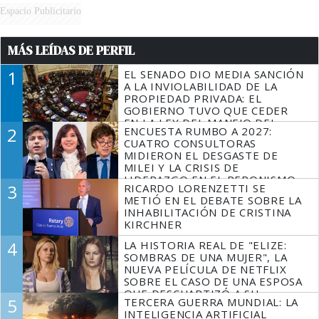
Espacio Publicitario
MÁS LEÍDAS DE PERFIL
1
EL SENADO DIO MEDIA SANCIÓN
A LA INVIOLABILIDAD DE LA
PROPIEDAD PRIVADA: EL
GOBIERNO TUVO QUE CEDER
EN LA LEY DEL MANEJO DEL
2
ENCUESTA RUMBO A 2027:
FUEGO
CUATRO CONSULTORAS
MIDIERON EL DESGASTE DE
MILEI Y LA CRISIS DE
LIDERAZGO EN EL PERONISMO
3
RICARDO LORENZETTI SE
METIÓ EN EL DEBATE SOBRE LA
INHABILITACIÓN DE CRISTINA
KIRCHNER
4
LA HISTORIA REAL DE "ELIZE:
SOMBRAS DE UNA MUJER", LA
NUEVA PELÍCULA DE NETFLIX
SOBRE EL CASO DE UNA ESPOSA
QUE DESCUARTIZÓ A SU
5
TERCERA GUERRA MUNDIAL: LA
MARIDO
INTELIGENCIA ARTIFICIAL