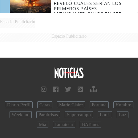
REVELÓ CUÁLES SERÍAN LOS
PRIMEROS PAÍSES
LATINOAMERICANOS EN SER
DERROTADOS
Espacio Publicitario
Espacio Publicitario
Diario Perfil
Caras
Marie Claire
Fortuna
Hombre
Weekend
Parabrisas
Supercampo
Look
Luz
Mía
Lunateen
BATimes