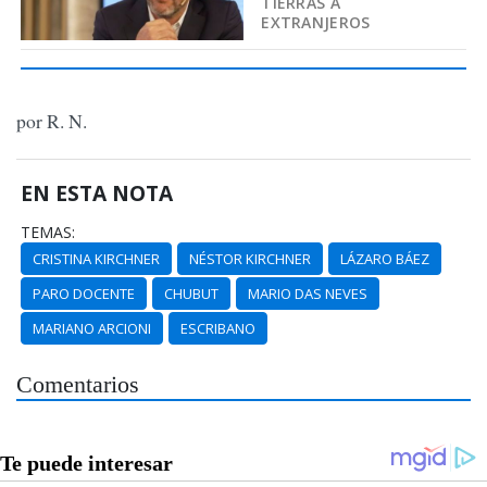
TIERRAS A
EXTRANJEROS
por R. N.
EN ESTA NOTA
TEMAS:
CRISTINA KIRCHNER
NÉSTOR KIRCHNER
LÁZARO BÁEZ
PARO DOCENTE
CHUBUT
MARIO DAS NEVES
MARIANO ARCIONI
ESCRIBANO
Comentarios