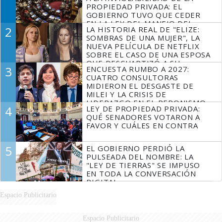
PROPIEDAD PRIVADA: EL
GOBIERNO TUVO QUE CEDER
EN LA LEY DEL MANEJO DEL
2
LA HISTORIA REAL DE "ELIZE:
FUEGO
SOMBRAS DE UNA MUJER", LA
NUEVA PELÍCULA DE NETFLIX
SOBRE EL CASO DE UNA ESPOSA
QUE DESCUARTIZÓ A SU
3
ENCUESTA RUMBO A 2027:
MARIDO
CUATRO CONSULTORAS
MIDIERON EL DESGASTE DE
MILEI Y LA CRISIS DE
LIDERAZGO EN EL PERONISMO
4
LEY DE PROPIEDAD PRIVADA:
QUÉ SENADORES VOTARON A
FAVOR Y CUÁLES EN CONTRA
5
EL GOBIERNO PERDIÓ LA
PULSEADA DEL NOMBRE: LA
"LEY DE TIERRAS" SE IMPUSO
EN TODA LA CONVERSACIÓN
DIGITAL
Espacio Publicitario
Espacio Publicitario