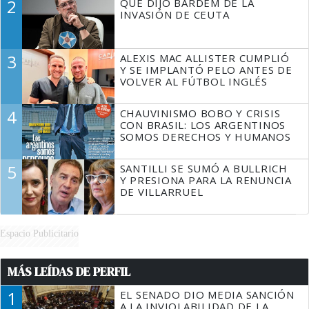
2
QUÉ DIJO BARDEM DE LA
TIENE QUE HACER"
INVASIÓN DE CEUTA
3
ALEXIS MAC ALLISTER CUMPLIÓ
Y SE IMPLANTÓ PELO ANTES DE
VOLVER AL FÚTBOL INGLÉS
4
CHAUVINISMO BOBO Y CRISIS
CON BRASIL: LOS ARGENTINOS
SOMOS DERECHOS Y HUMANOS
5
SANTILLI SE SUMÓ A BULLRICH
Y PRESIONA PARA LA RENUNCIA
DE VILLARRUEL
Espacio Publicitario
MÁS LEÍDAS DE PERFIL
1
EL SENADO DIO MEDIA SANCIÓN
A LA INVIOLABILIDAD DE LA