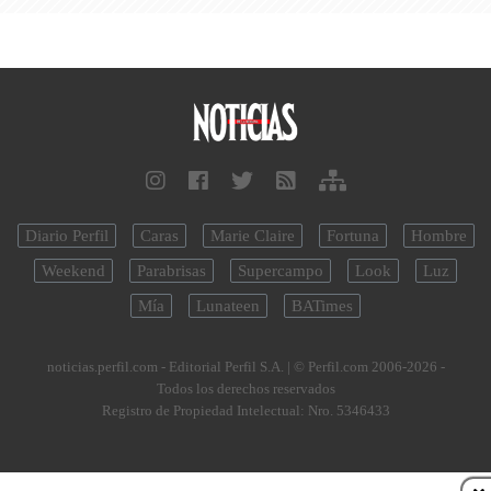
Diario Perfil
Caras
Marie Claire
Fortuna
Hombre
Weekend
Parabrisas
Supercampo
Look
Luz
Mía
Lunateen
BATimes
noticias.perfil.com - Editorial Perfil S.A.
| © Perfil.com 2006-2026 -
Todos los derechos reservados
Registro de Propiedad Intelectual: Nro. 5346433