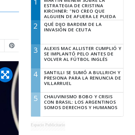
1
MARTÍN MENEM SOBRE LA
ESTRATEGIA DE CRISTINA
KIRCHNER: "NO CREO QUE
ALGUIEN DE AFUERA LE PUEDA
DECIR A LA JUSTICIA LO QUE
2
QUÉ DIJO BARDEM DE LA
TIENE QUE HACER"
INVASIÓN DE CEUTA
3
ALEXIS MAC ALLISTER CUMPLIÓ Y
SE IMPLANTÓ PELO ANTES DE
VOLVER AL FÚTBOL INGLÉS
4
SANTILLI SE SUMÓ A BULLRICH Y
PRESIONA PARA LA RENUNCIA DE
VILLARRUEL
5
CHAUVINISMO BOBO Y CRISIS
CON BRASIL: LOS ARGENTINOS
SOMOS DERECHOS Y HUMANOS
Espacio Publicitario