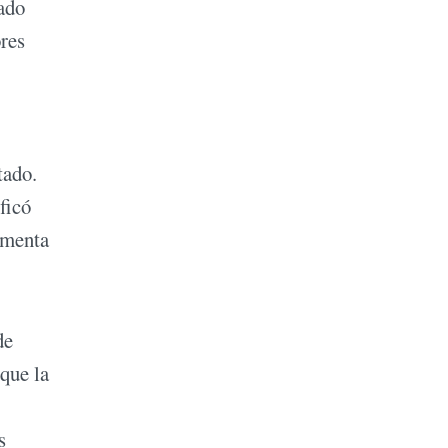
zado
ores
tado.
ficó
rmenta
de
 que la
s