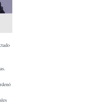
ectado
as.
ordenó
ales