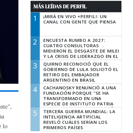
MÁS LEÍDAS DE PERFIL
1
¡MIRÁ EN VIVO +PERFIL!: UN
CANAL CON GENTE QUE PIENSA
2
ENCUESTA RUMBO A 2027:
CUATRO CONSULTORAS
MIDIERON EL DESGASTE DE MILEI
Y LA CRISIS DE LIDERAZGO EN EL
PERONISMO
3
QUIRNO RECONOCIÓ QUE EL
GOBIERNO DE LULA SOLICITÓ EL
RETIRO DEL EMBAJADOR
ARGENTINO EN BRASIL
4
CACHANOSKY RENUNCIÓ A UNA
FUNDACIÓN PORQUE "SE HA
TRANSFORMADO EN UNA
ESPECIE DE INSTITUTO PATRIA
nte",
INCONDICIONAL DE LA GESTIÓN
5
TERCERA GUERRA MUNDIAL: LA
DE MILEI"
na
INTELIGENCIA ARTIFICIAL
REVELÓ CUÁLES SERÍAN LOS
e lo
PRIMEROS PAÍSES
LATINOAMERICANOS EN SER