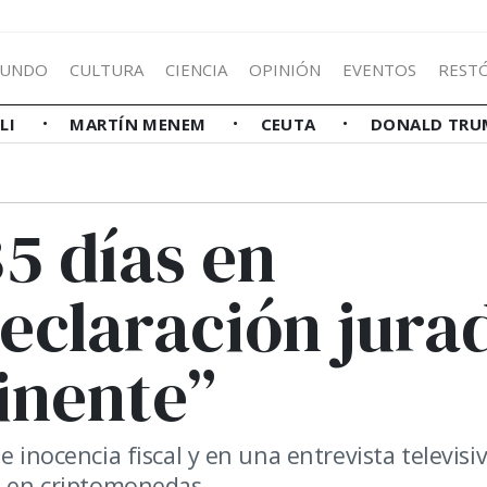
UNDO
CULTURA
CIENCIA
OPINIÓN
EVENTOS
REST
LLI
MARTÍN MENEM
CEUTA
DONALD TRU
5 días en
eclaración jura
inente”
e inocencia fiscal y en una entrevista televisi
os en criptomonedas.