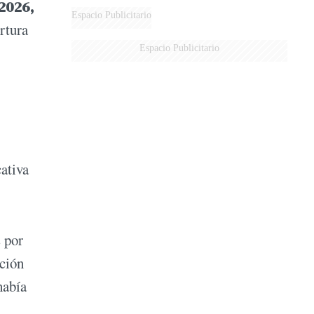
2026,
DERROTADOS
Espacio Publicitario
rtura
Espacio Publicitario
cativa
 por
ición
había