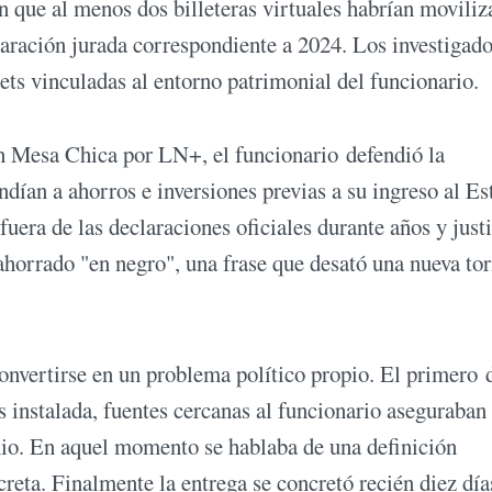
n que al menos dos billeteras virtuales habrían movili
laración jurada correspondiente a 2024. Los investigad
ets vinculadas al entorno patrimonial del funcionario.
n Mesa Chica por LN+, el funcionario defendió la
dían a ahorros e inversiones previas a su ingreso al Es
uera de las declaraciones oficiales durante años y justi
ahorrado "en negro", una frase que desató una nueva to
nvertirse en un problema político propio. El primero 
s instalada, fuentes cercanas al funcionario aseguraban
nio. En aquel momento se hablaba de una definición
reta. Finalmente la entrega se concretó recién diez día