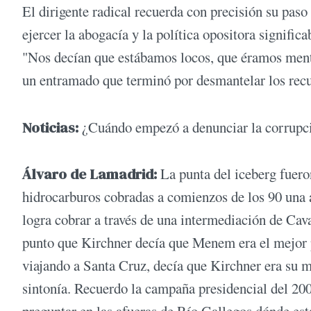
El dirigente radical recuerda con precisión su pa
ejercer la abogacía y la política opositora signific
"Nos decían que estábamos locos, que éramos menti
un entramado que terminó por desmantelar los recu
Noticias:
¿Cuándo empezó a denunciar la corrupc
Álvaro de Lamadrid:
La punta del iceberg fueron
hidrocarburos cobradas a comienzos de los 90 una a
logra cobrar a través de una intermediación de Cav
punto que Kirchner decía que Menem era el mejor 
viajando a Santa Cruz, decía que Kirchner era su m
sintonía. Recuerdo la campaña presidencial del 2003
preguntar en las afueras de Río Gallegos dónde est