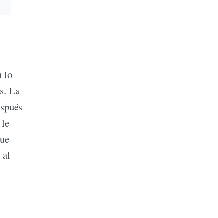
 lo
as. La
espués
 le
que
 al