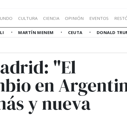
UNDO
CULTURA
CIENCIA
OPINIÓN
EVENTOS
REST
LLI
MARTÍN MENEM
CEUTA
DONALD TRU
adrid: "El
bio en Argenti
más y nueva