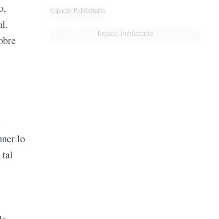
o,
Espacio Publicitario
al.
Espacio Publicitario
obre
s
hner lo
 tal
la