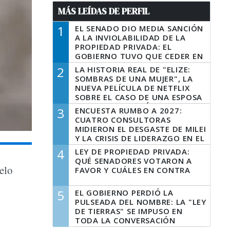
MÁS LEÍDAS DE PERFIL
1
EL SENADO DIO MEDIA SANCIÓN
A LA INVIOLABILIDAD DE LA
PROPIEDAD PRIVADA: EL
GOBIERNO TUVO QUE CEDER EN
LA LEY DEL MANEJO DEL FUEGO
2
LA HISTORIA REAL DE "ELIZE:
SOMBRAS DE UNA MUJER", LA
NUEVA PELÍCULA DE NETFLIX
SOBRE EL CASO DE UNA ESPOSA
QUE DESCUARTIZÓ A SU
3
ENCUESTA RUMBO A 2027:
MARIDO
CUATRO CONSULTORAS
MIDIERON EL DESGASTE DE MILEI
Y LA CRISIS DE LIDERAZGO EN EL
PERONISMO
4
LEY DE PROPIEDAD PRIVADA:
QUÉ SENADORES VOTARON A
elo
FAVOR Y CUÁLES EN CONTRA
5
EL GOBIERNO PERDIÓ LA
PULSEADA DEL NOMBRE: LA "LEY
DE TIERRAS" SE IMPUSO EN
TODA LA CONVERSACIÓN
DIGITAL