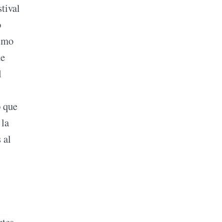
stival
o
ismo
ue
l
o que
 la
 al