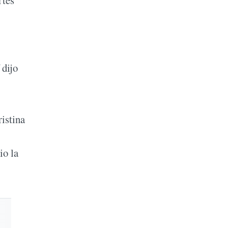
rtes
 dijo
istina
io la