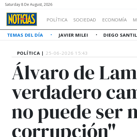
Saturday 8 De August, 2026
POLÍTICA
SOCIEDAD
ECONOMÍA
M
TEMAS DEL DÍA
JAVIER MILEI
DIEGO SANTI
POLÍTICA |
25-06-2026 15:43
Álvaro de Lam
verdadero cam
no puede ser 
corrupción"