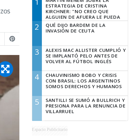
1
MARTÍN MENEM SOBRE LA
ESTRATEGIA DE CRISTINA
nzos
KIRCHNER: "NO CREO QUE
ALGUIEN DE AFUERA LE PUEDA
DECIR A LA JUSTICIA LO QUE
2
QUÉ DIJO BARDEM DE LA
TIENE QUE HACER"
INVASIÓN DE CEUTA
3
ALEXIS MAC ALLISTER CUMPLIÓ Y
SE IMPLANTÓ PELO ANTES DE
VOLVER AL FÚTBOL INGLÉS
4
CHAUVINISMO BOBO Y CRISIS
CON BRASIL: LOS ARGENTINOS
SOMOS DERECHOS Y HUMANOS
5
SANTILLI SE SUMÓ A BULLRICH Y
PRESIONA PARA LA RENUNCIA DE
VILLARRUEL
Espacio Publicitario