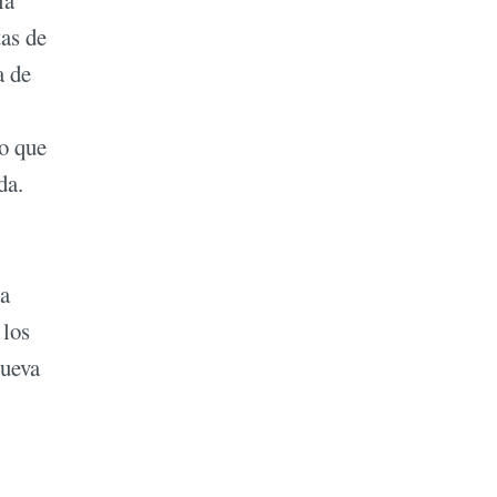
tas de
a de
lo que
da.
sa
 los
nueva