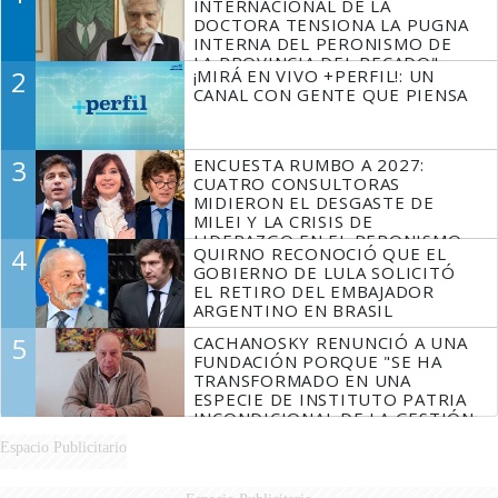
INTERNACIONAL DE LA
DOCTORA TENSIONA LA PUGNA
INTERNA DEL PERONISMO DE
LA PROVINCIA DEL PECADO"
2
¡MIRÁ EN VIVO +PERFIL!: UN
CANAL CON GENTE QUE PIENSA
3
ENCUESTA RUMBO A 2027:
CUATRO CONSULTORAS
MIDIERON EL DESGASTE DE
MILEI Y LA CRISIS DE
LIDERAZGO EN EL PERONISMO
4
QUIRNO RECONOCIÓ QUE EL
GOBIERNO DE LULA SOLICITÓ
EL RETIRO DEL EMBAJADOR
ARGENTINO EN BRASIL
5
CACHANOSKY RENUNCIÓ A UNA
FUNDACIÓN PORQUE "SE HA
TRANSFORMADO EN UNA
ESPECIE DE INSTITUTO PATRIA
INCONDICIONAL DE LA GESTIÓN
DE MILEI"
Espacio Publicitario