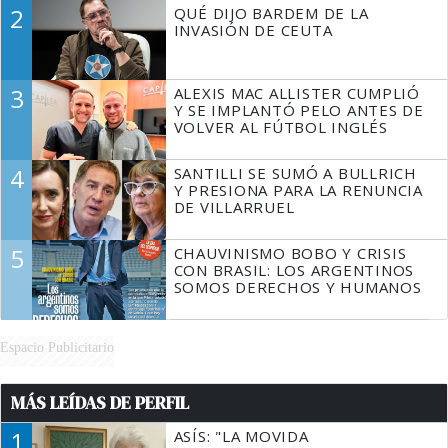
DECIR A LA JUSTICIA LO QUE
2
QUÉ DIJO BARDEM DE LA
TIENE QUE HACER"
INVASIÓN DE CEUTA
3
ALEXIS MAC ALLISTER CUMPLIÓ
Y SE IMPLANTÓ PELO ANTES DE
VOLVER AL FÚTBOL INGLÉS
4
SANTILLI SE SUMÓ A BULLRICH
Y PRESIONA PARA LA RENUNCIA
DE VILLARRUEL
5
CHAUVINISMO BOBO Y CRISIS
CON BRASIL: LOS ARGENTINOS
SOMOS DERECHOS Y HUMANOS
Espacio Publicitario
MÁS LEÍDAS DE PERFIL
1
ASÍS: "LA MOVIDA