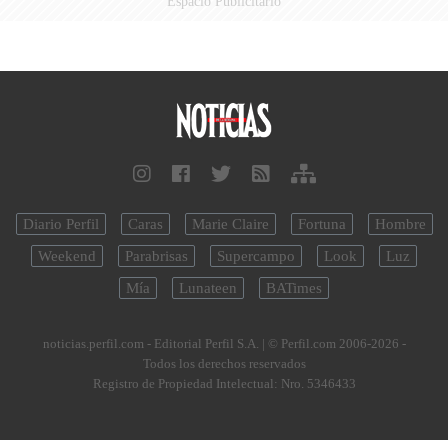
Espacio Publicitario
Diario Perfil
Caras
Marie Claire
Fortuna
Hombre
Weekend
Parabrisas
Supercampo
Look
Luz
Mía
Lunateen
BATimes
noticias.perfil.com - Editorial Perfil S.A.
| © Perfil.com 2006-2026 -
Todos los derechos reservados
Registro de Propiedad Intelectual: Nro. 5346433