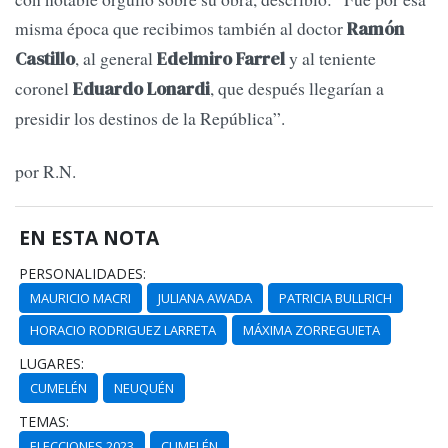
misma época que recibimos también al doctor
Ramón
, al general
y al teniente
Castillo
Edelmiro Farrel
coronel
, que después llegarían a
Eduardo Lonardi
presidir los destinos de la República”.
por R.N.
EN ESTA NOTA
PERSONALIDADES:
MAURICIO MACRI
JULIANA AWADA
PATRICIA BULLRICH
HORACIO RODRIGUEZ LARRETA
MÁXIMA ZORREGUIETA
LUGARES:
CUMELÉN
NEUQUÉN
TEMAS:
ELECCIONES 2023
CUMELÉN