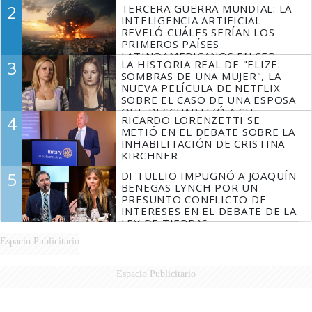
2
TERCERA GUERRA MUNDIAL: LA
INTELIGENCIA ARTIFICIAL
REVELÓ CUÁLES SERÍAN LOS
PRIMEROS PAÍSES
LATINOAMERICANOS EN SER
3
LA HISTORIA REAL DE "ELIZE:
DERROTADOS
SOMBRAS DE UNA MUJER", LA
NUEVA PELÍCULA DE NETFLIX
SOBRE EL CASO DE UNA ESPOSA
QUE DESCUARTIZÓ A SU
4
RICARDO LORENZETTI SE
MARIDO
METIÓ EN EL DEBATE SOBRE LA
INHABILITACIÓN DE CRISTINA
KIRCHNER
5
DI TULLIO IMPUGNÓ A JOAQUÍN
BENEGAS LYNCH POR UN
PRESUNTO CONFLICTO DE
INTERESES EN EL DEBATE DE LA
LEY DE TIERRAS
Espacio Publicitario
Espacio Publicitario