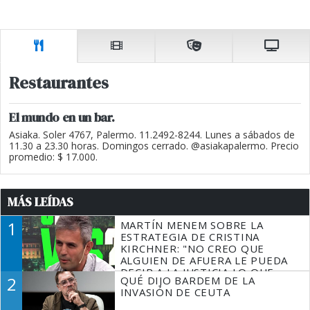
Restaurantes
El mundo en un bar.
Asiaka. Soler 4767, Palermo. 11.2492-8244. Lunes a sábados de
11.30 a 23.30 horas. Domingos cerrado. @asiakapalermo. Precio
promedio: $ 17.000.
MÁS LEÍDAS
1
MARTÍN MENEM SOBRE LA
ESTRATEGIA DE CRISTINA
KIRCHNER: "NO CREO QUE
ALGUIEN DE AFUERA LE PUEDA
DECIR A LA JUSTICIA LO QUE
2
QUÉ DIJO BARDEM DE LA
TIENE QUE HACER"
INVASIÓN DE CEUTA