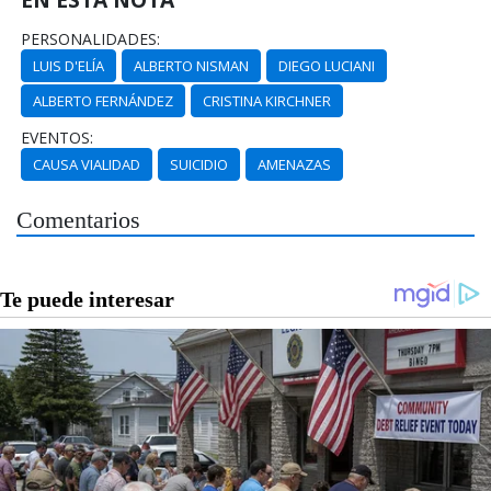
PERSONALIDADES:
LUIS D'ELÍA
ALBERTO NISMAN
DIEGO LUCIANI
ALBERTO FERNÁNDEZ
CRISTINA KIRCHNER
EVENTOS:
CAUSA VIALIDAD
SUICIDIO
AMENAZAS
Comentarios