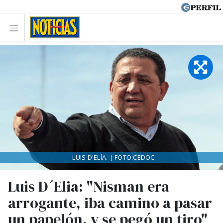
LUIS D'ELÍA. | FOTO:CEDOC
Luis D´Elia: "Nisman era
arrogante, iba camino a pasar
un papelón, y se pegó un tiro"