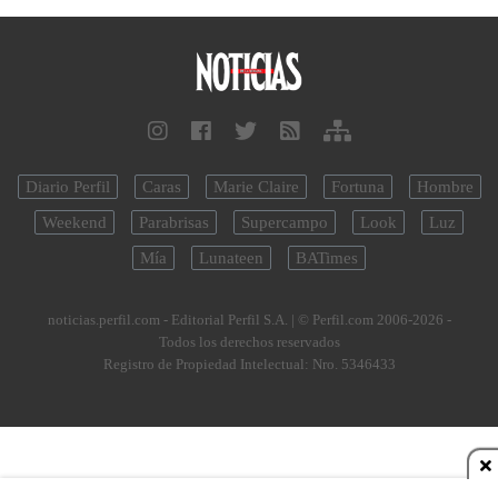
Diario Perfil
Caras
Marie Claire
Fortuna
Hombre
Weekend
Parabrisas
Supercampo
Look
Luz
Mía
Lunateen
BATimes
noticias.perfil.com - Editorial Perfil S.A.
| © Perfil.com 2006-2026 -
Todos los derechos reservados
Registro de Propiedad Intelectual: Nro. 5346433