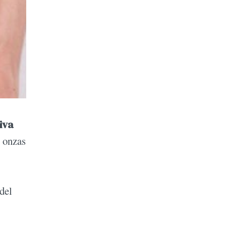
iva
8 onzas
 del