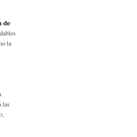
n de
udables
mo la
a
 las
o,