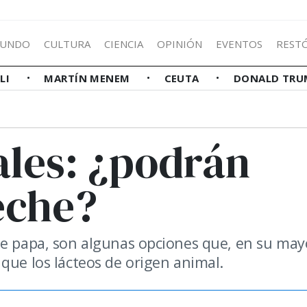
UNDO
CULTURA
CIENCIA
OPINIÓN
EVENTOS
REST
LLI
MARTÍN MENEM
CEUTA
DONALD TRU
ales: ¿podrán
leche?
de papa, son algunas opciones que, en su may
 que los lácteos de origen animal.