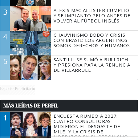
3
ALEXIS MAC ALLISTER CUMPLIÓ
Y SE IMPLANTÓ PELO ANTES DE
VOLVER AL FÚTBOL INGLÉS
4
CHAUVINISMO BOBO Y CRISIS
CON BRASIL: LOS ARGENTINOS
SOMOS DERECHOS Y HUMANOS
5
SANTILLI SE SUMÓ A BULLRICH
Y PRESIONA PARA LA RENUNCIA
DE VILLARRUEL
Espacio Publicitario
MÁS LEÍDAS DE PERFIL
1
ENCUESTA RUMBO A 2027:
CUATRO CONSULTORAS
MIDIERON EL DESGASTE DE
MILEI Y LA CRISIS DE
LIDERAZGO EN EL PERONISMO