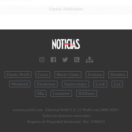
Espacio Publicitario
Diario Perfil
Caras
Marie Claire
Fortuna
Hombre
Weekend
Parabrisas
Supercampo
Look
Luz
Mía
Lunateen
BATimes
noticias.perfil.com - Editorial Perfil S.A.
| © Perfil.com 2006-2026 -
Todos los derechos reservados
Registro de Propiedad Intelectual: Nro. 5346433