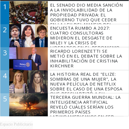
1
EL SENADO DIO MEDIA SANCIÓN
A LA INVIOLABILIDAD DE LA
PROPIEDAD PRIVADA: EL
GOBIERNO TUVO QUE CEDER
EN LA LEY DEL MANEJO DEL
2
ENCUESTA RUMBO A 2027:
FUEGO
CUATRO CONSULTORAS
MIDIERON EL DESGASTE DE
MILEI Y LA CRISIS DE
LIDERAZGO EN EL PERONISMO
3
RICARDO LORENZETTI SE
METIÓ EN EL DEBATE SOBRE LA
INHABILITACIÓN DE CRISTINA
KIRCHNER
4
LA HISTORIA REAL DE "ELIZE:
SOMBRAS DE UNA MUJER", LA
NUEVA PELÍCULA DE NETFLIX
SOBRE EL CASO DE UNA ESPOSA
QUE DESCUARTIZÓ A SU
5
TERCERA GUERRA MUNDIAL: LA
MARIDO
INTELIGENCIA ARTIFICIAL
REVELÓ CUÁLES SERÍAN LOS
PRIMEROS PAÍSES
LATINOAMERICANOS EN SER
DERROTADOS
Espacio Publicitario