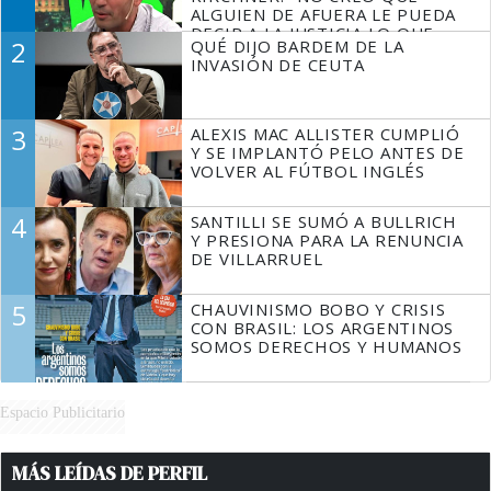
ALGUIEN DE AFUERA LE PUEDA
DECIR A LA JUSTICIA LO QUE
2
QUÉ DIJO BARDEM DE LA
TIENE QUE HACER"
INVASIÓN DE CEUTA
3
ALEXIS MAC ALLISTER CUMPLIÓ
Y SE IMPLANTÓ PELO ANTES DE
VOLVER AL FÚTBOL INGLÉS
4
SANTILLI SE SUMÓ A BULLRICH
Y PRESIONA PARA LA RENUNCIA
DE VILLARRUEL
5
CHAUVINISMO BOBO Y CRISIS
CON BRASIL: LOS ARGENTINOS
SOMOS DERECHOS Y HUMANOS
Espacio Publicitario
MÁS LEÍDAS DE PERFIL