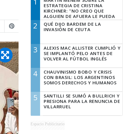
1
MARTÍN MENEM SOBRE LA
ESTRATEGIA DE CRISTINA
KIRCHNER: "NO CREO QUE
ALGUIEN DE AFUERA LE PUEDA
DECIR A LA JUSTICIA LO QUE
2
QUÉ DIJO BARDEM DE LA
TIENE QUE HACER"
INVASIÓN DE CEUTA
3
ALEXIS MAC ALLISTER CUMPLIÓ Y
SE IMPLANTÓ PELO ANTES DE
VOLVER AL FÚTBOL INGLÉS
4
CHAUVINISMO BOBO Y CRISIS
CON BRASIL: LOS ARGENTINOS
SOMOS DERECHOS Y HUMANOS
5
SANTILLI SE SUMÓ A BULLRICH Y
PRESIONA PARA LA RENUNCIA DE
VILLARRUEL
Espacio Publicitario