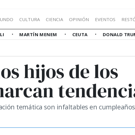
UNDO
CULTURA
CIENCIA
OPINIÓN
EVENTOS
REST
LLI
MARTÍN MENEM
CEUTA
DONALD TRU
los hijos de los
marcan tendenci
tación temática son infaltables en cumpleaños