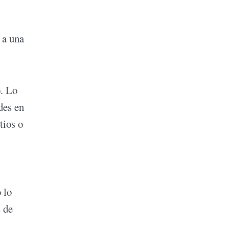
 a una
o. Lo
des en
tios o
 lo
s de