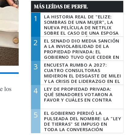
MÁS LEÍDAS DE PERFIL
1
LA HISTORIA REAL DE "ELIZE:
SOMBRAS DE UNA MUJER", LA
NUEVA PELÍCULA DE NETFLIX
SOBRE EL CASO DE UNA ESPOSA
QUE DESCUARTIZÓ A SU
2
EL SENADO DIO MEDIA SANCIÓN
MARIDO
A LA INVIOLABILIDAD DE LA
PROPIEDAD PRIVADA: EL
GOBIERNO TUVO QUE CEDER EN
LA LEY DEL MANEJO DEL FUEGO
3
ENCUESTA RUMBO A 2027:
CUATRO CONSULTORAS
MIDIERON EL DESGASTE DE MILEI
Y LA CRISIS DE LIDERAZGO EN EL
PERONISMO
e los
4
LEY DE PROPIEDAD PRIVADA:
QUÉ SENADORES VOTARON A
FAVOR Y CUÁLES EN CONTRA
5
EL GOBIERNO PERDIÓ LA
PULSEADA DEL NOMBRE: LA "LEY
DE TIERRAS" SE IMPUSO EN
TODA LA CONVERSACIÓN
DIGITAL