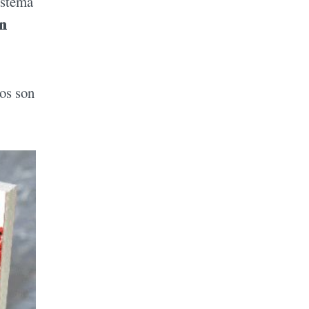
istema
un
los son