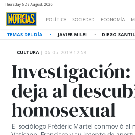
Thursday 6 De August, 2026
POLÍTICA
SOCIEDAD
ECONOMÍA
M
TEMAS DEL DÍA
JAVIER MILEI
DIEGO SANTI
CULTURA |
06-05-2019 12:59
Investigación: 
deja al descubi
homosexual
El sociólogo Frédéric Martel conmovió al 
Vaticano. Francisco y su intento de apert