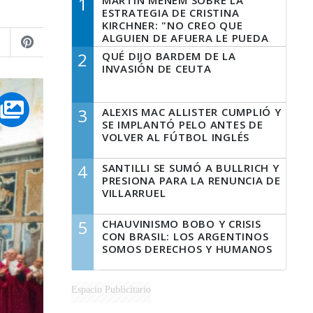
1
MARTÍN MENEM SOBRE LA
ESTRATEGIA DE CRISTINA
KIRCHNER: "NO CREO QUE
ALGUIEN DE AFUERA LE PUEDA
DECIR A LA JUSTICIA LO QUE
2
QUÉ DIJO BARDEM DE LA
TIENE QUE HACER"
INVASIÓN DE CEUTA
3
ALEXIS MAC ALLISTER CUMPLIÓ Y
SE IMPLANTÓ PELO ANTES DE
VOLVER AL FÚTBOL INGLÉS
4
SANTILLI SE SUMÓ A BULLRICH Y
PRESIONA PARA LA RENUNCIA DE
VILLARRUEL
5
CHAUVINISMO BOBO Y CRISIS
CON BRASIL: LOS ARGENTINOS
SOMOS DERECHOS Y HUMANOS
Espacio Publicitario