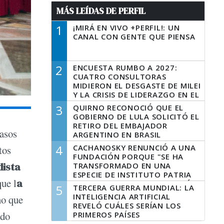
MÁS LEÍDAS DE PERFIL
1
¡MIRÁ EN VIVO +PERFIL!: UN
CANAL CON GENTE QUE PIENSA
2
ENCUESTA RUMBO A 2027:
CUATRO CONSULTORAS
MIDIERON EL DESGASTE DE MILEI
Y LA CRISIS DE LIDERAZGO EN EL
PERONISMO
3
QUIRNO RECONOCIÓ QUE EL
GOBIERNO DE LULA SOLICITÓ EL
RETIRO DEL EMBAJADOR
asos
ARGENTINO EN BRASIL
4
CACHANOSKY RENUNCIÓ A UNA
tos
FUNDACIÓN PORQUE "SE HA
dista
TRANSFORMADO EN UNA
ESPECIE DE INSTITUTO PATRIA
ue l
a
INCONDICIONAL DE LA GESTIÓN
5
TERCERA GUERRA MUNDIAL: LA
DE MILEI"
INTELIGENCIA ARTIFICIAL
no que
REVELÓ CUÁLES SERÍAN LOS
ado
PRIMEROS PAÍSES
LATINOAMERICANOS EN SER