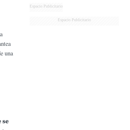
DERROTADOS
Espacio Publicitario
Espacio Publicitario
na
antea
de una
 se