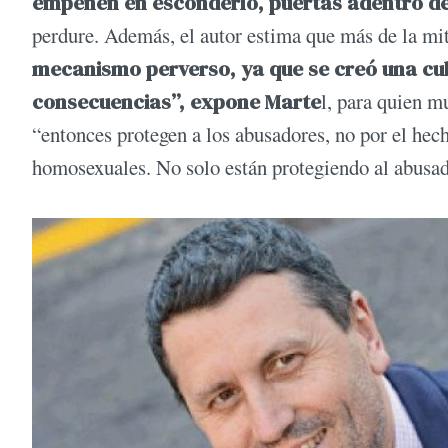
empeñen en esconderlo, puertas adentro de
perdure. Además, el autor estima que más de la mit
mecanismo perverso, ya que se creó una cul
consecuencias”, expone Marte
l, para quien m
“entonces protegen a los abusadores, no por el hech
homosexuales. No solo están protegiendo al abusad