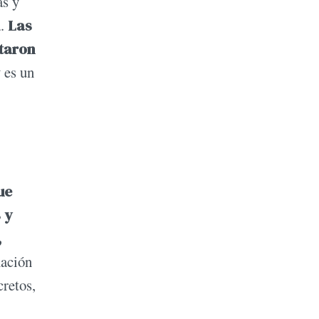
as y
.
Las
ataron
 es un
ue
 y
,
ación
cretos,