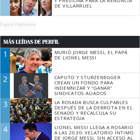
Y PRESIONA PARA LA RENUNCIA
DE VILLARRUEL
Espacio Publicitario
MÁS LEÍDAS DE PERFIL
1
MURIÓ JORGE MESSI, EL PAPÁ
DE LIONEL MESSI
2
CAPUTO Y STURZENEGGER
CREAN UN FONDO PARA
INDEMNIZAR Y “GANAR”
SINDICATOS ALIADOS
3
LA ROSADA BUSCA CULPABLES
DESPUÉS DE LA DERROTA EN EL
SENADO Y RECALCULA SU
ESTRATEGIA
4
LIONEL MESSI LLEGA A ROSARIO
A LAS 20.30: VELATORIO ÍNTIMO
DE JORGE MESSI, SIN ACCESO AL