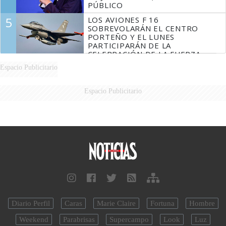
PÚBLICO
5
LOS AVIONES F 16
SOBREVOLARÁN EL CENTRO
PORTEÑO Y EL LUNES
PARTICIPARÁN DE LA
CELEBRACIÓN DE LA FUERZA
AÉREA
Espacio Publicitario
Espacio Publicitario
Diario Perfil
Caras
Marie Claire
Fortuna
Hombre
Weekend
Parabrisas
Supercampo
Look
Luz