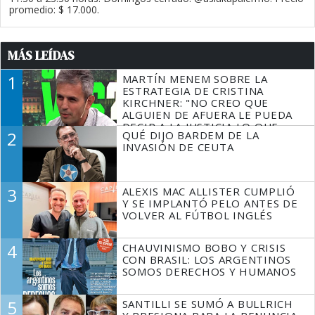
promedio: $ 17.000.
MÁS LEÍDAS
1
MARTÍN MENEM SOBRE LA
ESTRATEGIA DE CRISTINA
KIRCHNER: "NO CREO QUE
ALGUIEN DE AFUERA LE PUEDA
DECIR A LA JUSTICIA LO QUE
2
QUÉ DIJO BARDEM DE LA
TIENE QUE HACER"
INVASIÓN DE CEUTA
3
ALEXIS MAC ALLISTER CUMPLIÓ
Y SE IMPLANTÓ PELO ANTES DE
VOLVER AL FÚTBOL INGLÉS
4
CHAUVINISMO BOBO Y CRISIS
CON BRASIL: LOS ARGENTINOS
SOMOS DERECHOS Y HUMANOS
5
SANTILLI SE SUMÓ A BULLRICH