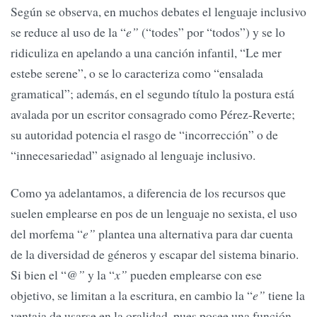
Según se observa, en muchos debates el lenguaje inclusivo
se reduce al uso de la “
e”
(“todes” por “todos”) y se lo
ridiculiza en apelando a una canción infantil, “Le mer
estebe serene”, o se lo caracteriza como “ensalada
gramatical”; además, en el segundo título la postura está
avalada por un escritor consagrado como Pérez-Reverte;
su autoridad potencia el rasgo de “incorrección” o de
“innecesariedad” asignado al lenguaje inclusivo.
Como ya adelantamos, a diferencia de los recursos que
suelen emplearse en pos de un lenguaje no sexista, el uso
del morfema “
e”
plantea una alternativa para dar cuenta
de la diversidad de géneros y escapar del sistema binario.
Si bien el “
@”
y la “
x”
pueden emplearse con ese
objetivo, se limitan a la escritura, en cambio la “
e”
tiene la
ventaja de usarse en la oralidad, pues posee una función