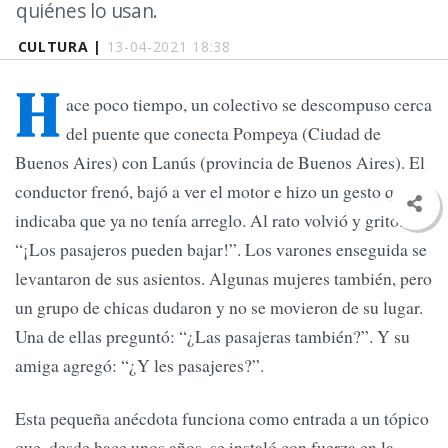
quiénes lo usan.
CULTURA |
13-04-2021 18:38
H
ace poco tiempo, un colectivo se descompuso cerca
del puente que conecta Pompeya (Ciudad de
Buenos Aires) con Lanús (provincia de Buenos Aires). El
conductor frenó, bajó a ver el motor e hizo un gesto que
indicaba que ya no tenía arreglo. Al rato volvió y gritó:
“¡Los pasajeros pueden bajar!”. Los varones enseguida se
levantaron de sus asientos. Algunas mujeres también, pero
un grupo de chicas dudaron y no se movieron de su lugar.
Una de ellas preguntó: “¿Las pasajeras también?”. Y su
amiga agregó: “¿Y les pasajeres?”.
Esta pequeña anécdota funciona como entrada a un tópico
que, desde hace unos años, se instaló con fuerza en la