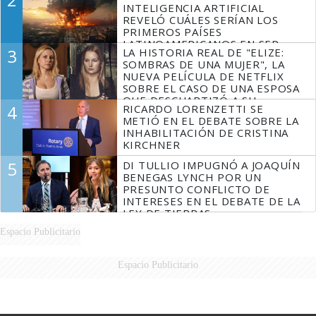
INTELIGENCIA ARTIFICIAL
REVELÓ CUÁLES SERÍAN LOS
PRIMEROS PAÍSES
LATINOAMERICANOS EN SER
3
LA HISTORIA REAL DE "ELIZE:
DERROTADOS
SOMBRAS DE UNA MUJER", LA
NUEVA PELÍCULA DE NETFLIX
SOBRE EL CASO DE UNA ESPOSA
QUE DESCUARTIZÓ A SU
4
RICARDO LORENZETTI SE
MARIDO
METIÓ EN EL DEBATE SOBRE LA
INHABILITACIÓN DE CRISTINA
KIRCHNER
5
DI TULLIO IMPUGNÓ A JOAQUÍN
BENEGAS LYNCH POR UN
PRESUNTO CONFLICTO DE
INTERESES EN EL DEBATE DE LA
LEY DE TIERRAS
Espacio Publicitario
Espacio Publicitario