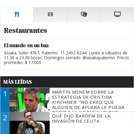
Restaurantes
El mundo en un bar.
Asiaka. Soler 4767, Palermo. 11.2492-8244. Lunes a sábados de
11.30 a 23.30 horas. Domingos cerrado. @asiakapalermo. Precio
promedio: $ 17.000.
MÁS LEÍDAS
1
MARTÍN MENEM SOBRE LA
ESTRATEGIA DE CRISTINA
KIRCHNER: "NO CREO QUE
ALGUIEN DE AFUERA LE PUEDA
DECIR A LA JUSTICIA LO QUE
2
QUÉ DIJO BARDEM DE LA
TIENE QUE HACER"
INVASIÓN DE CEUTA