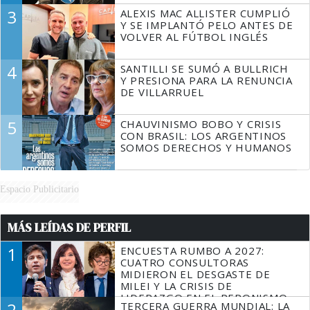
3
ALEXIS MAC ALLISTER CUMPLIÓ
Y SE IMPLANTÓ PELO ANTES DE
VOLVER AL FÚTBOL INGLÉS
4
SANTILLI SE SUMÓ A BULLRICH
Y PRESIONA PARA LA RENUNCIA
DE VILLARRUEL
5
CHAUVINISMO BOBO Y CRISIS
CON BRASIL: LOS ARGENTINOS
SOMOS DERECHOS Y HUMANOS
Espacio Publicitario
MÁS LEÍDAS DE PERFIL
1
ENCUESTA RUMBO A 2027:
CUATRO CONSULTORAS
MIDIERON EL DESGASTE DE
MILEI Y LA CRISIS DE
LIDERAZGO EN EL PERONISMO
2
TERCERA GUERRA MUNDIAL: LA