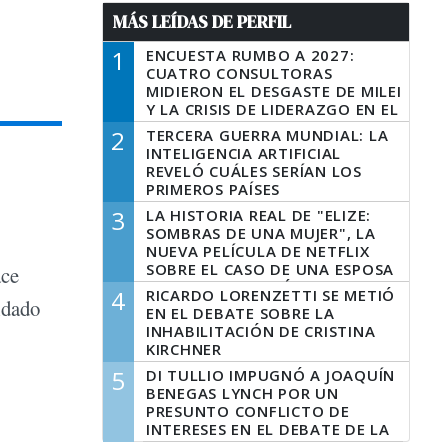
MÁS LEÍDAS DE PERFIL
1
ENCUESTA RUMBO A 2027:
CUATRO CONSULTORAS
MIDIERON EL DESGASTE DE MILEI
Y LA CRISIS DE LIDERAZGO EN EL
PERONISMO
2
TERCERA GUERRA MUNDIAL: LA
INTELIGENCIA ARTIFICIAL
REVELÓ CUÁLES SERÍAN LOS
PRIMEROS PAÍSES
LATINOAMERICANOS EN SER
3
LA HISTORIA REAL DE "ELIZE:
DERROTADOS
SOMBRAS DE UNA MUJER", LA
NUEVA PELÍCULA DE NETFLIX
SOBRE EL CASO DE UNA ESPOSA
ace
QUE DESCUARTIZÓ A SU
4
RICARDO LORENZETTI SE METIÓ
idado
MARIDO
EN EL DEBATE SOBRE LA
INHABILITACIÓN DE CRISTINA
KIRCHNER
5
DI TULLIO IMPUGNÓ A JOAQUÍN
BENEGAS LYNCH POR UN
PRESUNTO CONFLICTO DE
INTERESES EN EL DEBATE DE LA
LEY DE TIERRAS