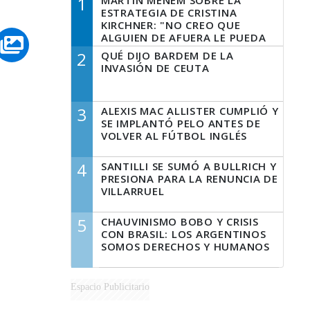
1
MARTÍN MENEM SOBRE LA
ESTRATEGIA DE CRISTINA
KIRCHNER: "NO CREO QUE
ALGUIEN DE AFUERA LE PUEDA
DECIR A LA JUSTICIA LO QUE
2
QUÉ DIJO BARDEM DE LA
TIENE QUE HACER"
INVASIÓN DE CEUTA
3
ALEXIS MAC ALLISTER CUMPLIÓ Y
SE IMPLANTÓ PELO ANTES DE
VOLVER AL FÚTBOL INGLÉS
4
SANTILLI SE SUMÓ A BULLRICH Y
PRESIONA PARA LA RENUNCIA DE
VILLARRUEL
5
CHAUVINISMO BOBO Y CRISIS
CON BRASIL: LOS ARGENTINOS
SOMOS DERECHOS Y HUMANOS
Espacio Publicitario