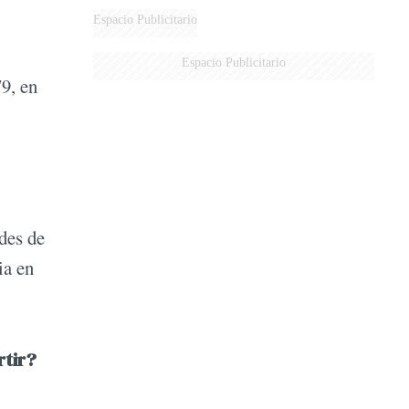
Espacio Publicitario
Espacio Publicitario
79, en
des de
ia en
rtir?