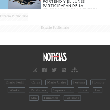
PORTEÑO Y EL LUNES
PARTICIPARÁN DE LA
CELEBRACIÓN DE LA FUERZA
AÉREA
Espacio Publicitario
Espacio Publicitario
Diario Perfil
Caras
Marie Claire
Fortuna
Hombre
Weekend
Parabrisas
Supercampo
Look
Luz
Mía
Lunateen
BATimes