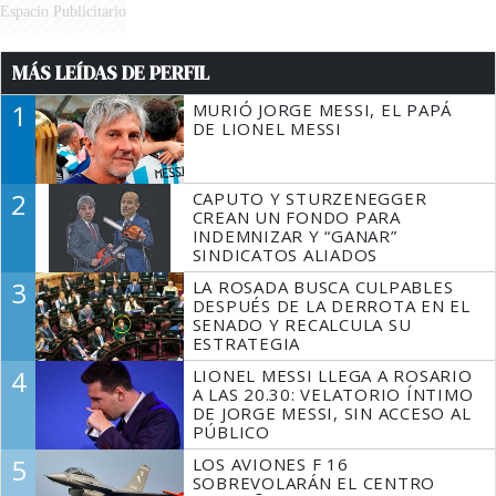
Espacio Publicitario
MÁS LEÍDAS DE PERFIL
1
MURIÓ JORGE MESSI, EL PAPÁ
DE LIONEL MESSI
2
CAPUTO Y STURZENEGGER
CREAN UN FONDO PARA
INDEMNIZAR Y “GANAR”
SINDICATOS ALIADOS
3
LA ROSADA BUSCA CULPABLES
DESPUÉS DE LA DERROTA EN EL
SENADO Y RECALCULA SU
ESTRATEGIA
4
LIONEL MESSI LLEGA A ROSARIO
A LAS 20.30: VELATORIO ÍNTIMO
DE JORGE MESSI, SIN ACCESO AL
PÚBLICO
5
LOS AVIONES F 16
SOBREVOLARÁN EL CENTRO