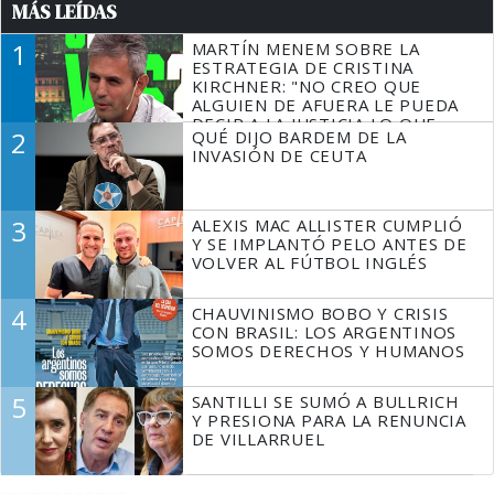
MÁS LEÍDAS
1
MARTÍN MENEM SOBRE LA
ESTRATEGIA DE CRISTINA
KIRCHNER: "NO CREO QUE
ALGUIEN DE AFUERA LE PUEDA
DECIR A LA JUSTICIA LO QUE
2
QUÉ DIJO BARDEM DE LA
TIENE QUE HACER"
INVASIÓN DE CEUTA
3
ALEXIS MAC ALLISTER CUMPLIÓ
Y SE IMPLANTÓ PELO ANTES DE
VOLVER AL FÚTBOL INGLÉS
4
CHAUVINISMO BOBO Y CRISIS
CON BRASIL: LOS ARGENTINOS
SOMOS DERECHOS Y HUMANOS
5
SANTILLI SE SUMÓ A BULLRICH
Y PRESIONA PARA LA RENUNCIA
DE VILLARRUEL