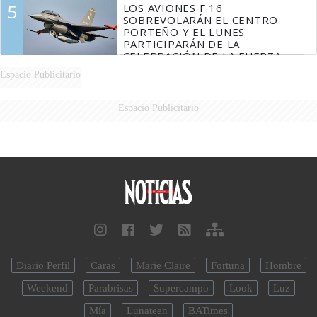
5
LOS AVIONES F 16
SOBREVOLARÁN EL CENTRO
PORTEÑO Y EL LUNES
PARTICIPARÁN DE LA
CELEBRACIÓN DE LA FUERZA
AÉREA
Espacio Publicitario
Espacio Publicitario
Diario Perfil
Caras
Marie Claire
Fortuna
Hombre
Weekend
Parabrisas
Supercampo
Look
Luz
Mía
Lunateen
BATimes