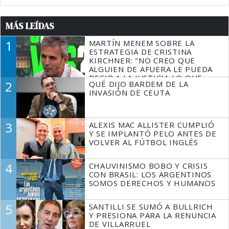
MÁS LEÍDAS
1
MARTÍN MENEM SOBRE LA
ESTRATEGIA DE CRISTINA
KIRCHNER: "NO CREO QUE
ALGUIEN DE AFUERA LE PUEDA
DECIR A LA JUSTICIA LO QUE
2
QUÉ DIJO BARDEM DE LA
TIENE QUE HACER"
INVASIÓN DE CEUTA
3
ALEXIS MAC ALLISTER CUMPLIÓ
Y SE IMPLANTÓ PELO ANTES DE
VOLVER AL FÚTBOL INGLÉS
4
CHAUVINISMO BOBO Y CRISIS
CON BRASIL: LOS ARGENTINOS
SOMOS DERECHOS Y HUMANOS
5
SANTILLI SE SUMÓ A BULLRICH
Y PRESIONA PARA LA RENUNCIA
DE VILLARRUEL