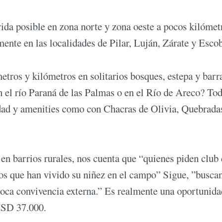
vida posible en zona norte y zona oeste a pocos kilómet
nte en las localidades de Pilar, Luján, Zárate y Escob
metros y kilómetros en solitarios bosques, estepa y bar
 el río Paraná de las Palmas o en el Río de Areco? Tod
idad y amenities como con Chacras de Olivia, Quebrada
en barrios rurales, nos cuenta que “quienes piden club
os que han vivido su niñez en el campo” Sigue, ”buscan
 poca convivencia externa.” Es realmente una oportunida
USD 37.000.