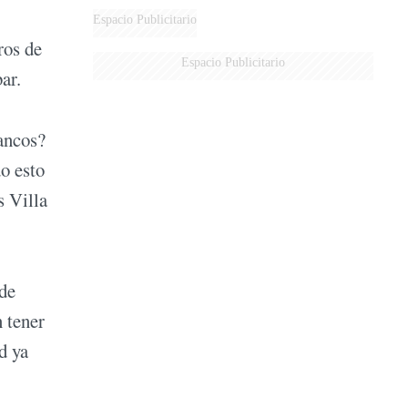
Espacio Publicitario
ros de
Espacio Publicitario
ar.
rancos?
o esto
s Villa
 de
 tener
d ya