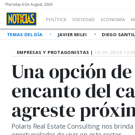
Thursday 6 De August, 2026
POLÍTICA
SOCIEDAD
ECONOMÍA
M
TEMAS DEL DÍA
JAVIER MILEI
DIEGO SANTI
EMPRESAS Y PROTAGONISTAS |
10-01-2023 12:0
Una opción de 
encanto del ca
agreste próxim
Polaris Real Estate Consulting nos brinda
oportunidades de vivir en este sector.