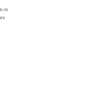
n su
ara