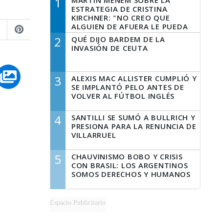
1
MARTÍN MENEM SOBRE LA
ESTRATEGIA DE CRISTINA
KIRCHNER: "NO CREO QUE
ALGUIEN DE AFUERA LE PUEDA
DECIR A LA JUSTICIA LO QUE
2
QUÉ DIJO BARDEM DE LA
TIENE QUE HACER"
INVASIÓN DE CEUTA
3
ALEXIS MAC ALLISTER CUMPLIÓ Y
SE IMPLANTÓ PELO ANTES DE
VOLVER AL FÚTBOL INGLÉS
4
SANTILLI SE SUMÓ A BULLRICH Y
PRESIONA PARA LA RENUNCIA DE
VILLARRUEL
5
CHAUVINISMO BOBO Y CRISIS
CON BRASIL: LOS ARGENTINOS
SOMOS DERECHOS Y HUMANOS
Espacio Publicitario