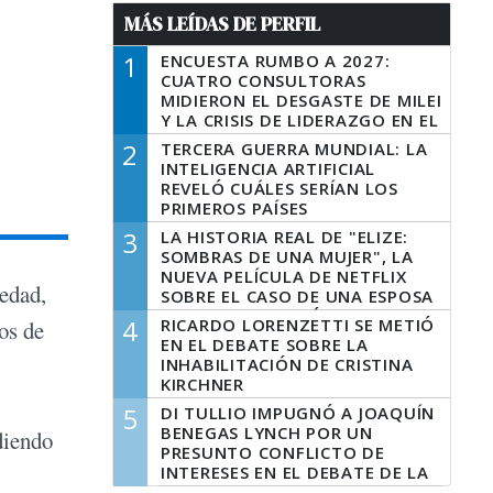
MÁS LEÍDAS DE PERFIL
1
ENCUESTA RUMBO A 2027:
CUATRO CONSULTORAS
MIDIERON EL DESGASTE DE MILEI
Y LA CRISIS DE LIDERAZGO EN EL
PERONISMO
2
TERCERA GUERRA MUNDIAL: LA
INTELIGENCIA ARTIFICIAL
REVELÓ CUÁLES SERÍAN LOS
PRIMEROS PAÍSES
LATINOAMERICANOS EN SER
3
LA HISTORIA REAL DE "ELIZE:
DERROTADOS
SOMBRAS DE UNA MUJER", LA
NUEVA PELÍCULA DE NETFLIX
iedad,
SOBRE EL CASO DE UNA ESPOSA
QUE DESCUARTIZÓ A SU
4
RICARDO LORENZETTI SE METIÓ
dos de
MARIDO
EN EL DEBATE SOBRE LA
INHABILITACIÓN DE CRISTINA
KIRCHNER
5
DI TULLIO IMPUGNÓ A JOAQUÍN
BENEGAS LYNCH POR UN
diendo
PRESUNTO CONFLICTO DE
INTERESES EN EL DEBATE DE LA
LEY DE TIERRAS