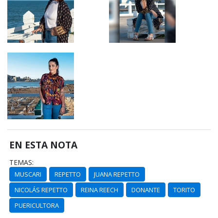
EN ESTA NOTA
TEMAS:
MUSCARI
REPETTO
JUANA REPETTO
NICOLÁS REPETTO
REINA REECH
DONANTE
TORITO
PUERICULTORA