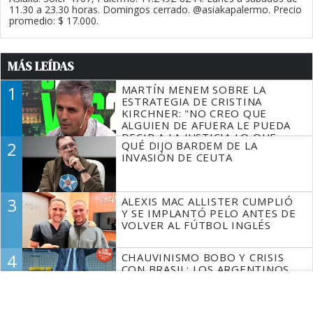
11.30 a 23.30 horas. Domingos cerrado. @asiakapalermo. Precio
promedio: $ 17.000.
MÁS LEÍDAS
1
MARTÍN MENEM SOBRE LA
ESTRATEGIA DE CRISTINA
KIRCHNER: "NO CREO QUE
ALGUIEN DE AFUERA LE PUEDA
DECIR A LA JUSTICIA LO QUE
2
QUÉ DIJO BARDEM DE LA
TIENE QUE HACER"
INVASIÓN DE CEUTA
3
ALEXIS MAC ALLISTER CUMPLIÓ
Y SE IMPLANTÓ PELO ANTES DE
VOLVER AL FÚTBOL INGLÉS
4
CHAUVINISMO BOBO Y CRISIS
CON BRASIL: LOS ARGENTINOS
SOMOS DERECHOS Y HUMANOS
SANTILLI SE SUMÓ A BULLRICH