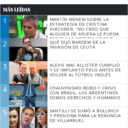
MÁS LEÍDAS
1
MARTÍN MENEM SOBRE LA
ESTRATEGIA DE CRISTINA
KIRCHNER: "NO CREO QUE
ALGUIEN DE AFUERA LE PUEDA
DECIR A LA JUSTICIA LO QUE
2
QUÉ DIJO BARDEM DE LA
TIENE QUE HACER"
INVASIÓN DE CEUTA
3
ALEXIS MAC ALLISTER CUMPLIÓ
Y SE IMPLANTÓ PELO ANTES DE
VOLVER AL FÚTBOL INGLÉS
4
CHAUVINISMO BOBO Y CRISIS
CON BRASIL: LOS ARGENTINOS
SOMOS DERECHOS Y HUMANOS
5
SANTILLI SE SUMÓ A BULLRICH
Y PRESIONA PARA LA RENUNCIA
DE VILLARRUEL