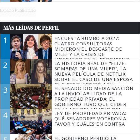
Espacio Publicitario
MÁS LEÍDAS DE PERFIL
1
ENCUESTA RUMBO A 2027:
CUATRO CONSULTORAS
MIDIERON EL DESGASTE DE
MILEI Y LA CRISIS DE
LIDERAZGO EN EL PERONISMO
2
LA HISTORIA REAL DE "ELIZE:
SOMBRAS DE UNA MUJER", LA
NUEVA PELÍCULA DE NETFLIX
SOBRE EL CASO DE UNA ESPOSA
QUE DESCUARTIZÓ A SU
3
EL SENADO DIO MEDIA SANCIÓN
MARIDO
A LA INVIOLABILIDAD DE LA
PROPIEDAD PRIVADA: EL
GOBIERNO TUVO QUE CEDER
EN LA LEY DEL MANEJO DEL
4
LEY DE PROPIEDAD PRIVADA:
FUEGO
QUÉ SENADORES VOTARON A
FAVOR Y CUÁLES EN CONTRA
5
EL GOBIERNO PERDIÓ LA