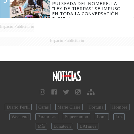
PULSEADA DEL NOMBRE: LA
"LEY DE TIERRAS" SE IMPUSO
EN TODA LA CONVERSACIÓN
DIGITAL
Espacio Publicitario
Espacio Publicitario
Diario Perfil
Caras
Marie Claire
Fortuna
Hombre
Weekend
Parabrisas
Supercampo
Look
Luz
Mía
Lunateen
BATimes