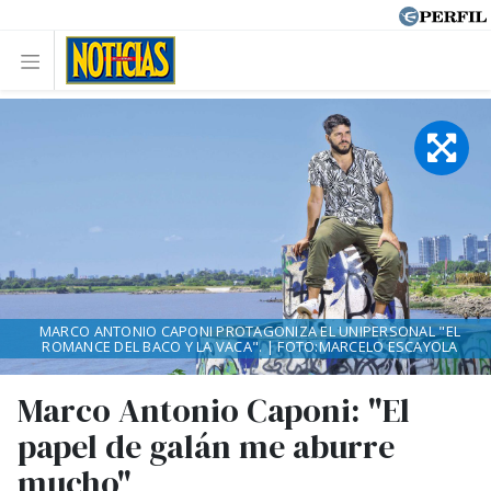
MARCO ANTONIO CAPONI PROTAGONIZA EL UNIPERSONAL "EL
ROMANCE DEL BACO Y LA VACA". | FOTO:MARCELO ESCAYOLA
Marco Antonio Caponi: "El
papel de galán me aburre
mucho"