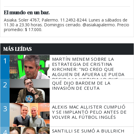
El mundo en un bar.
Asiaka. Soler 4767, Palermo. 11.2492-8244. Lunes a sábados de
11.30 a 23.30 horas. Domingos cerrado. @asiakapalermo. Precio
promedio: $ 17.000.
MÁS LEÍDAS
1
MARTÍN MENEM SOBRE LA
ESTRATEGIA DE CRISTINA
KIRCHNER: "NO CREO QUE
ALGUIEN DE AFUERA LE PUEDA
DECIR A LA JUSTICIA LO QUE
2
QUÉ DIJO BARDEM DE LA
TIENE QUE HACER"
INVASIÓN DE CEUTA
3
ALEXIS MAC ALLISTER CUMPLIÓ
Y SE IMPLANTÓ PELO ANTES DE
VOLVER AL FÚTBOL INGLÉS
4
SANTILLI SE SUMÓ A BULLRICH