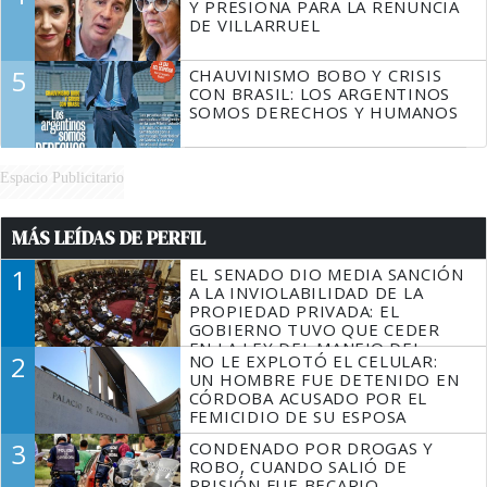
Y PRESIONA PARA LA RENUNCIA
DE VILLARRUEL
5
CHAUVINISMO BOBO Y CRISIS
CON BRASIL: LOS ARGENTINOS
SOMOS DERECHOS Y HUMANOS
Espacio Publicitario
MÁS LEÍDAS DE PERFIL
1
EL SENADO DIO MEDIA SANCIÓN
A LA INVIOLABILIDAD DE LA
PROPIEDAD PRIVADA: EL
GOBIERNO TUVO QUE CEDER
EN LA LEY DEL MANEJO DEL
2
NO LE EXPLOTÓ EL CELULAR:
FUEGO
UN HOMBRE FUE DETENIDO EN
CÓRDOBA ACUSADO POR EL
FEMICIDIO DE SU ESPOSA
3
CONDENADO POR DROGAS Y
ROBO, CUANDO SALIÓ DE
PRISIÓN FUE BECARIO