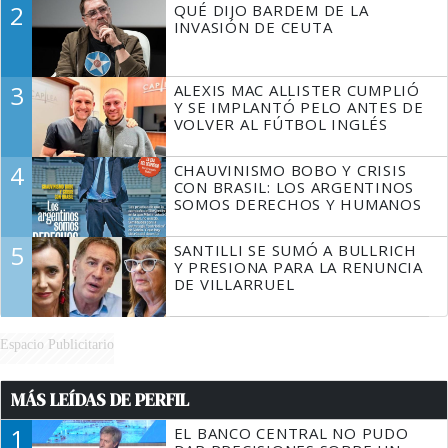
2
QUÉ DIJO BARDEM DE LA
TIENE QUE HACER"
INVASIÓN DE CEUTA
3
ALEXIS MAC ALLISTER CUMPLIÓ
Y SE IMPLANTÓ PELO ANTES DE
VOLVER AL FÚTBOL INGLÉS
4
CHAUVINISMO BOBO Y CRISIS
CON BRASIL: LOS ARGENTINOS
SOMOS DERECHOS Y HUMANOS
5
SANTILLI SE SUMÓ A BULLRICH
Y PRESIONA PARA LA RENUNCIA
DE VILLARRUEL
Espacio Publicitario
MÁS LEÍDAS DE PERFIL
1
EL BANCO CENTRAL NO PUDO