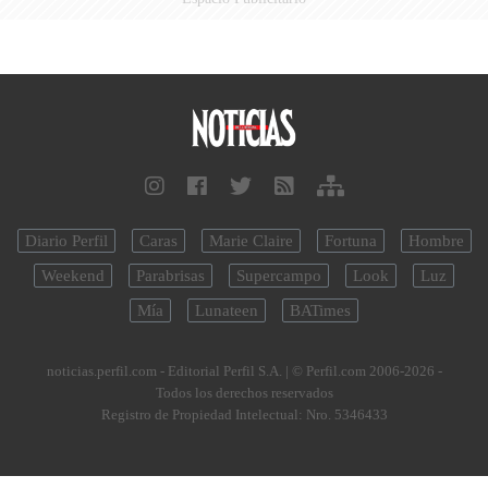
Diario Perfil
Caras
Marie Claire
Fortuna
Hombre
Weekend
Parabrisas
Supercampo
Look
Luz
Mía
Lunateen
BATimes
noticias.perfil.com - Editorial Perfil S.A.
| © Perfil.com 2006-2026 -
Todos los derechos reservados
Registro de Propiedad Intelectual: Nro. 5346433