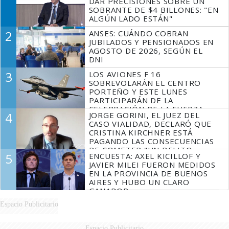
DAR PRECISIONES SOBRE UN
SOBRANTE DE $4 BILLONES: "EN
ALGÚN LADO ESTÁN"
2
ANSES: CUÁNDO COBRAN
JUBILADOS Y PENSIONADOS EN
AGOSTO DE 2026, SEGÚN EL
DNI
3
LOS AVIONES F 16
SOBREVOLARÁN EL CENTRO
PORTEÑO Y ESTE LUNES
PARTICIPARÁN DE LA
CELEBRACIÓN DE LA FUERZA
4
JORGE GORINI, EL JUEZ DEL
AÉREA
CASO VIALIDAD, DECLARÓ QUE
CRISTINA KIRCHNER ESTÁ
PAGANDO LAS CONSECUENCIAS
DE COMETER "UN DELITO
5
ENCUESTA: AXEL KICILLOF Y
COMPROBADO"
JAVIER MILEI FUERON MEDIDOS
EN LA PROVINCIA DE BUENOS
AIRES Y HUBO UN CLARO
GANADOR
Espacio Publicitario
Espacio Publicitario