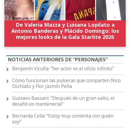
De Valeria Mazza y Luisana Lopilato a
Antonio Banderas y Plácido Domingo: los
mejores looks de la Gala Starlite 2026
NOTICIAS ANTERIORES DE "PERSONAJES"
Benjamín Vicuña: “Ser actor es el oficio infinito”
Cómo funcionan las pulseras que comparten Nico
Occhiato y Flor Jazmín Peña
Gustavo Bassani: “Después de un gran salto, el
desafío es mantenerse”
Bernarda Cella: “Estoy muy contenta con quién
soy”