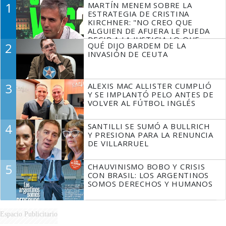
1
MARTÍN MENEM SOBRE LA
ESTRATEGIA DE CRISTINA
KIRCHNER: "NO CREO QUE
ALGUIEN DE AFUERA LE PUEDA
DECIR A LA JUSTICIA LO QUE
2
QUÉ DIJO BARDEM DE LA
TIENE QUE HACER"
INVASIÓN DE CEUTA
3
ALEXIS MAC ALLISTER CUMPLIÓ
Y SE IMPLANTÓ PELO ANTES DE
VOLVER AL FÚTBOL INGLÉS
4
SANTILLI SE SUMÓ A BULLRICH
Y PRESIONA PARA LA RENUNCIA
DE VILLARRUEL
5
CHAUVINISMO BOBO Y CRISIS
CON BRASIL: LOS ARGENTINOS
SOMOS DERECHOS Y HUMANOS
Espacio Publicitario