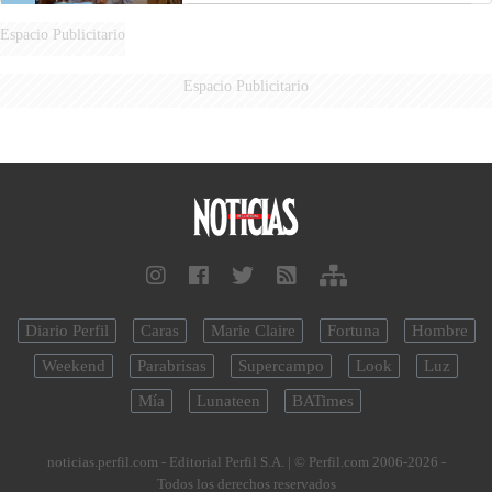
Espacio Publicitario
Espacio Publicitario
Diario Perfil
Caras
Marie Claire
Fortuna
Hombre
Weekend
Parabrisas
Supercampo
Look
Luz
Mía
Lunateen
BATimes
noticias.perfil.com - Editorial Perfil S.A.
| © Perfil.com 2006-2026 -
Todos los derechos reservados