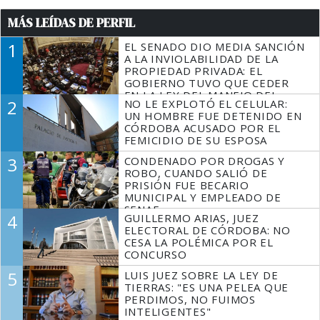
MÁS LEÍDAS DE PERFIL
1
EL SENADO DIO MEDIA SANCIÓN
A LA INVIOLABILIDAD DE LA
PROPIEDAD PRIVADA: EL
GOBIERNO TUVO QUE CEDER
EN LA LEY DEL MANEJO DEL
2
NO LE EXPLOTÓ EL CELULAR:
FUEGO
UN HOMBRE FUE DETENIDO EN
CÓRDOBA ACUSADO POR EL
FEMICIDIO DE SU ESPOSA
3
CONDENADO POR DROGAS Y
ROBO, CUANDO SALIÓ DE
PRISIÓN FUE BECARIO
MUNICIPAL Y EMPLEADO DE
SENAF
4
GUILLERMO ARIAS, JUEZ
ELECTORAL DE CÓRDOBA: NO
CESA LA POLÉMICA POR EL
CONCURSO
5
LUIS JUEZ SOBRE LA LEY DE
TIERRAS: "ES UNA PELEA QUE
PERDIMOS, NO FUIMOS
INTELIGENTES"