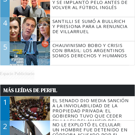
Y SE IMPLANTÓ PELO ANTES DE
VOLVER AL FÚTBOL INGLÉS
4
SANTILLI SE SUMÓ A BULLRICH
Y PRESIONA PARA LA RENUNCIA
DE VILLARRUEL
5
CHAUVINISMO BOBO Y CRISIS
CON BRASIL: LOS ARGENTINOS
SOMOS DERECHOS Y HUMANOS
Espacio Publicitario
MÁS LEÍDAS DE PERFIL
1
EL SENADO DIO MEDIA SANCIÓN
A LA INVIOLABILIDAD DE LA
PROPIEDAD PRIVADA: EL
GOBIERNO TUVO QUE CEDER
EN LA LEY DEL MANEJO DEL
2
NO LE EXPLOTÓ EL CELULAR:
FUEGO
UN HOMBRE FUE DETENIDO EN
CÓRDOBA ACUSADO POR EL