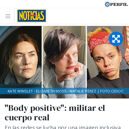
KATE WINSLET - ELIZABETH MOSS - NATALIE PÉREZ | FOTO:CEDOC
"Body positive": militar el
cuerpo real
En las redes se lucha por una imagen inclusiva,