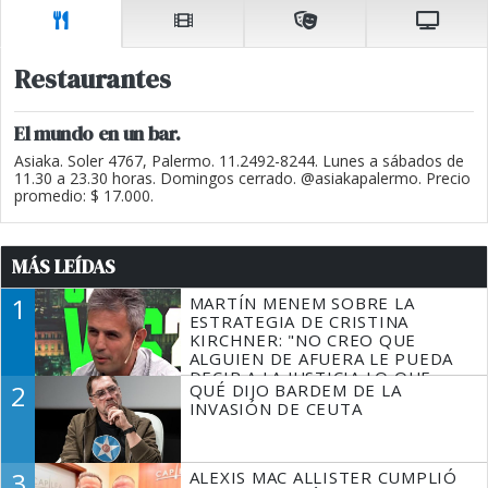
Restaurantes
El mundo en un bar.
Asiaka. Soler 4767, Palermo. 11.2492-8244. Lunes a sábados de
11.30 a 23.30 horas. Domingos cerrado. @asiakapalermo. Precio
promedio: $ 17.000.
MÁS LEÍDAS
1
MARTÍN MENEM SOBRE LA
ESTRATEGIA DE CRISTINA
KIRCHNER: "NO CREO QUE
ALGUIEN DE AFUERA LE PUEDA
DECIR A LA JUSTICIA LO QUE
2
QUÉ DIJO BARDEM DE LA
TIENE QUE HACER"
INVASIÓN DE CEUTA
3
ALEXIS MAC ALLISTER CUMPLIÓ