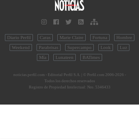
Diario Perfil
Caras
Marie Claire
Fortuna
Hombre
Weekend
Parabrisas
Supercampo
Look
Luz
Mía
Lunateen
BATimes
noticias.perfil.com - Editorial Perfil S.A.
| © Perfil.com 2006-2026 -
Todos los derechos reservados
Registro de Propiedad Intelectual: Nro. 5346433