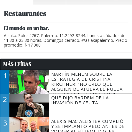
Restaurantes
El mundo en un bar.
Asiaka. Soler 4767, Palermo. 11.2492-8244. Lunes a sábados de
11.30 a 23.30 horas. Domingos cerrado. @asiakapalermo. Precio
promedio: $ 17.000.
MÁS LEÍDAS
1
MARTÍN MENEM SOBRE LA
ESTRATEGIA DE CRISTINA
KIRCHNER: "NO CREO QUE
ALGUIEN DE AFUERA LE PUEDA
DECIR A LA JUSTICIA LO QUE
2
QUÉ DIJO BARDEM DE LA
TIENE QUE HACER"
INVASIÓN DE CEUTA
3
ALEXIS MAC ALLISTER CUMPLIÓ
Y SE IMPLANTÓ PELO ANTES DE
VOLVER AL FÚTBOL INGLÉS