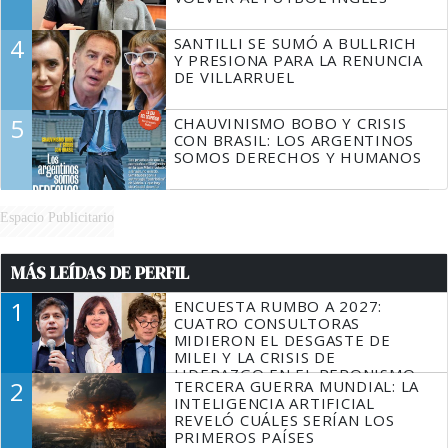
4
SANTILLI SE SUMÓ A BULLRICH
Y PRESIONA PARA LA RENUNCIA
DE VILLARRUEL
5
CHAUVINISMO BOBO Y CRISIS
CON BRASIL: LOS ARGENTINOS
SOMOS DERECHOS Y HUMANOS
Espacio Publicitario
MÁS LEÍDAS DE PERFIL
1
ENCUESTA RUMBO A 2027:
CUATRO CONSULTORAS
MIDIERON EL DESGASTE DE
MILEI Y LA CRISIS DE
LIDERAZGO EN EL PERONISMO
2
TERCERA GUERRA MUNDIAL: LA
INTELIGENCIA ARTIFICIAL
REVELÓ CUÁLES SERÍAN LOS
PRIMEROS PAÍSES