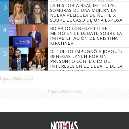
LATINOAMERICANOS EN SER
3
LA HISTORIA REAL DE "ELIZE:
DERROTADOS
SOMBRAS DE UNA MUJER", LA
NUEVA PELÍCULA DE NETFLIX
SOBRE EL CASO DE UNA ESPOSA
QUE DESCUARTIZÓ A SU
4
RICARDO LORENZETTI SE
MARIDO
METIÓ EN EL DEBATE SOBRE LA
INHABILITACIÓN DE CRISTINA
KIRCHNER
5
DI TULLIO IMPUGNÓ A JOAQUÍN
BENEGAS LYNCH POR UN
PRESUNTO CONFLICTO DE
INTERESES EN EL DEBATE DE LA
LEY DE TIERRAS
Espacio Publicitario
Espacio Publicitario