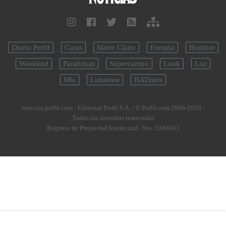
Diario Perfil
Caras
Marie Claire
Fortuna
Hombre
Weekend
Parabrisas
Supercampo
Look
Luz
Mía
Lunateen
BATimes
noticias.perfil.com - Editorial Perfil S.A.
| © Perfil.com 2006-2026 -
Todos los derechos reservados
Registro de Propiedad Intelectual: Nro. 5346433