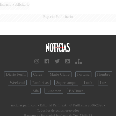
Espacio Publicitario
Espacio Publicitario
Diario Perfil
Caras
Marie Claire
Fortuna
Hombre
Weekend
Parabrisas
Supercampo
Look
Luz
Mía
Lunateen
BATimes
noticias.perfil.com - Editorial Perfil S.A.
| © Perfil.com 2006-2026 -
Todos los derechos reservados
Registro de Propiedad Intelectual: Nro. 5346433