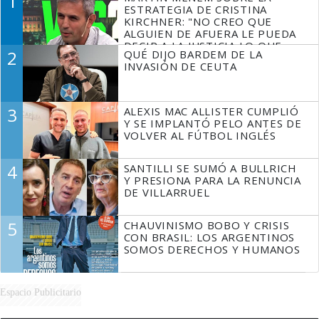
1
ESTRATEGIA DE CRISTINA
KIRCHNER: "NO CREO QUE
ALGUIEN DE AFUERA LE PUEDA
DECIR A LA JUSTICIA LO QUE
2
QUÉ DIJO BARDEM DE LA
TIENE QUE HACER"
INVASIÓN DE CEUTA
3
ALEXIS MAC ALLISTER CUMPLIÓ
Y SE IMPLANTÓ PELO ANTES DE
VOLVER AL FÚTBOL INGLÉS
4
SANTILLI SE SUMÓ A BULLRICH
Y PRESIONA PARA LA RENUNCIA
DE VILLARRUEL
5
CHAUVINISMO BOBO Y CRISIS
CON BRASIL: LOS ARGENTINOS
SOMOS DERECHOS Y HUMANOS
Espacio Publicitario