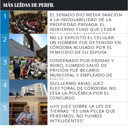
MÁS LEÍDAS DE PERFIL
1
EL SENADO DIO MEDIA SANCIÓN
A LA INVIOLABILIDAD DE LA
PROPIEDAD PRIVADA: EL
GOBIERNO TUVO QUE CEDER
EN LA LEY DEL MANEJO DEL
2
NO LE EXPLOTÓ EL CELULAR:
FUEGO
UN HOMBRE FUE DETENIDO EN
CÓRDOBA ACUSADO POR EL
FEMICIDIO DE SU ESPOSA
3
CONDENADO POR DROGAS Y
ROBO, CUANDO SALIÓ DE
PRISIÓN FUE BECARIO
MUNICIPAL Y EMPLEADO DE
SENAF
4
GUILLERMO ARIAS, JUEZ
ELECTORAL DE CÓRDOBA: NO
CESA LA POLÉMICA POR EL
CONCURSO
5
LUIS JUEZ SOBRE LA LEY DE
TIERRAS: "ES UNA PELEA QUE
PERDIMOS, NO FUIMOS
INTELIGENTES"