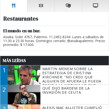
Restaurantes
El mundo en un bar.
Asiaka. Soler 4767, Palermo. 11.2492-8244. Lunes a sábados de
11.30 a 23.30 horas. Domingos cerrado. @asiakapalermo. Precio
promedio: $ 17.000.
MÁS LEÍDAS
1
MARTÍN MENEM SOBRE LA
ESTRATEGIA DE CRISTINA
KIRCHNER: "NO CREO QUE
ALGUIEN DE AFUERA LE PUEDA
DECIR A LA JUSTICIA LO QUE
2
QUÉ DIJO BARDEM DE LA
TIENE QUE HACER"
INVASIÓN DE CEUTA
3
ALEXIS MAC ALLISTER CUMPLIÓ