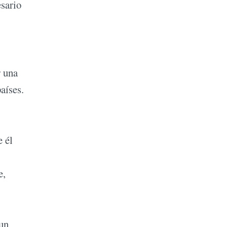
esario
r una
aíses.
e él
e,
 un