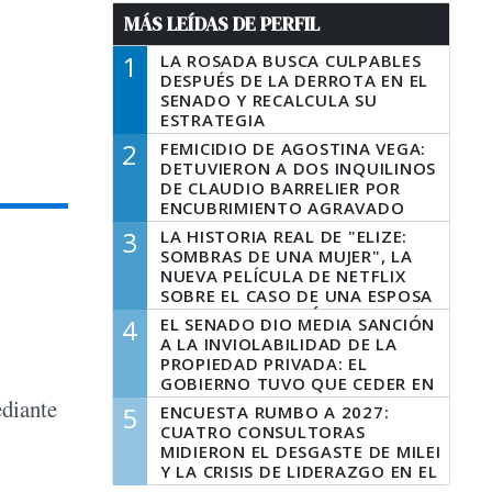
MÁS LEÍDAS DE PERFIL
1
LA ROSADA BUSCA CULPABLES
DESPUÉS DE LA DERROTA EN EL
SENADO Y RECALCULA SU
ESTRATEGIA
2
FEMICIDIO DE AGOSTINA VEGA:
DETUVIERON A DOS INQUILINOS
DE CLAUDIO BARRELIER POR
ENCUBRIMIENTO AGRAVADO
3
LA HISTORIA REAL DE "ELIZE:
SOMBRAS DE UNA MUJER", LA
NUEVA PELÍCULA DE NETFLIX
SOBRE EL CASO DE UNA ESPOSA
QUE DESCUARTIZÓ A SU
4
EL SENADO DIO MEDIA SANCIÓN
MARIDO
A LA INVIOLABILIDAD DE LA
PROPIEDAD PRIVADA: EL
GOBIERNO TUVO QUE CEDER EN
LA LEY DEL MANEJO DEL FUEGO
ediante
5
ENCUESTA RUMBO A 2027:
CUATRO CONSULTORAS
MIDIERON EL DESGASTE DE MILEI
Y LA CRISIS DE LIDERAZGO EN EL
PERONISMO