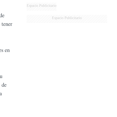
Espacio Publicitario
 de
Espacio Publicitario
 tener
es en
tu
s de
a