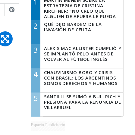
1
MARTÍN MENEM SOBRE LA
ESTRATEGIA DE CRISTINA
KIRCHNER: "NO CREO QUE
ALGUIEN DE AFUERA LE PUEDA
DECIR A LA JUSTICIA LO QUE
2
QUÉ DIJO BARDEM DE LA
TIENE QUE HACER"
INVASIÓN DE CEUTA
3
ALEXIS MAC ALLISTER CUMPLIÓ Y
SE IMPLANTÓ PELO ANTES DE
VOLVER AL FÚTBOL INGLÉS
4
CHAUVINISMO BOBO Y CRISIS
CON BRASIL: LOS ARGENTINOS
SOMOS DERECHOS Y HUMANOS
5
SANTILLI SE SUMÓ A BULLRICH Y
PRESIONA PARA LA RENUNCIA DE
VILLARRUEL
Espacio Publicitario