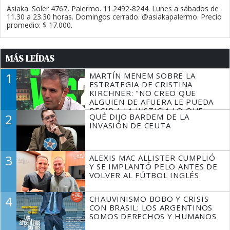
Asiaka. Soler 4767, Palermo. 11.2492-8244. Lunes a sábados de
11.30 a 23.30 horas. Domingos cerrado. @asiakapalermo. Precio
promedio: $ 17.000.
MÁS LEÍDAS
1
MARTÍN MENEM SOBRE LA
ESTRATEGIA DE CRISTINA
KIRCHNER: "NO CREO QUE
ALGUIEN DE AFUERA LE PUEDA
DECIR A LA JUSTICIA LO QUE
2
QUÉ DIJO BARDEM DE LA
TIENE QUE HACER"
INVASIÓN DE CEUTA
3
ALEXIS MAC ALLISTER CUMPLIÓ
Y SE IMPLANTÓ PELO ANTES DE
VOLVER AL FÚTBOL INGLÉS
4
CHAUVINISMO BOBO Y CRISIS
CON BRASIL: LOS ARGENTINOS
SOMOS DERECHOS Y HUMANOS