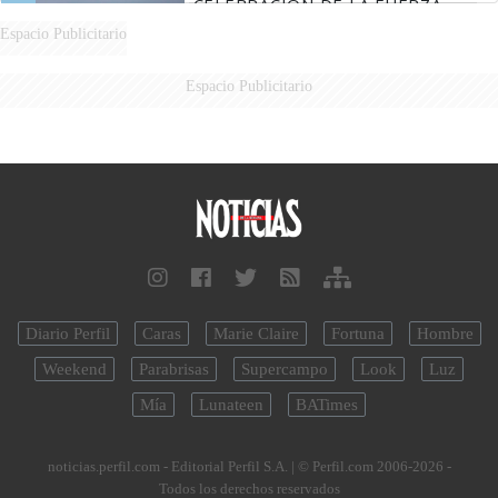
CELEBRACIÓN DE LA FUERZA
AÉREA
Espacio Publicitario
Espacio Publicitario
Diario Perfil
Caras
Marie Claire
Fortuna
Hombre
Weekend
Parabrisas
Supercampo
Look
Luz
Mía
Lunateen
BATimes
noticias.perfil.com - Editorial Perfil S.A.
| © Perfil.com 2006-2026 -
Todos los derechos reservados