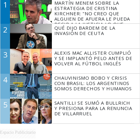
1
MARTÍN MENEM SOBRE LA
ESTRATEGIA DE CRISTINA
KIRCHNER: "NO CREO QUE
ALGUIEN DE AFUERA LE PUEDA
DECIR A LA JUSTICIA LO QUE
2
QUÉ DIJO BARDEM DE LA
TIENE QUE HACER"
INVASIÓN DE CEUTA
3
ALEXIS MAC ALLISTER CUMPLIÓ
Y SE IMPLANTÓ PELO ANTES DE
VOLVER AL FÚTBOL INGLÉS
4
CHAUVINISMO BOBO Y CRISIS
CON BRASIL: LOS ARGENTINOS
SOMOS DERECHOS Y HUMANOS
5
SANTILLI SE SUMÓ A BULLRICH
Y PRESIONA PARA LA RENUNCIA
DE VILLARRUEL
Espacio Publicitario