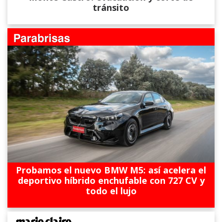
tránsito
Probamos el nuevo BMW M5: así acelera el
deportivo híbrido enchufable con 727 CV y
todo el lujo