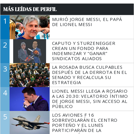
MÁS LEÍDAS DE PERFIL
1
MURIÓ JORGE MESSI, EL PAPÁ
DE LIONEL MESSI
2
CAPUTO Y STURZENEGGER
CREAN UN FONDO PARA
INDEMNIZAR Y “GANAR”
SINDICATOS ALIADOS
3
LA ROSADA BUSCA CULPABLES
DESPUÉS DE LA DERROTA EN EL
SENADO Y RECALCULA SU
ESTRATEGIA
4
LIONEL MESSI LLEGA A ROSARIO
A LAS 20.30: VELATORIO ÍNTIMO
DE JORGE MESSI, SIN ACCESO AL
PÚBLICO
5
LOS AVIONES F 16
SOBREVOLARÁN EL CENTRO
PORTEÑO Y EL LUNES
PARTICIPARÁN DE LA