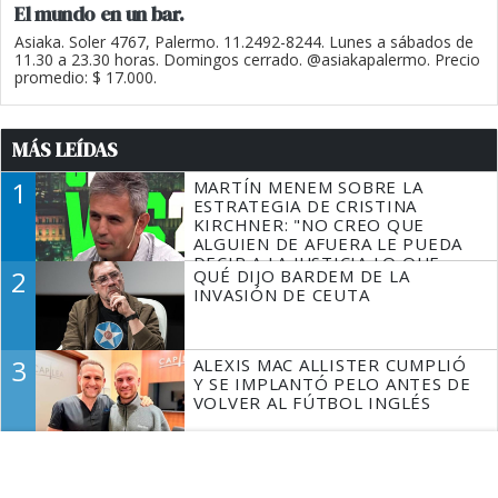
El mundo en un bar.
Asiaka. Soler 4767, Palermo. 11.2492-8244. Lunes a sábados de
11.30 a 23.30 horas. Domingos cerrado. @asiakapalermo. Precio
promedio: $ 17.000.
MÁS LEÍDAS
1
MARTÍN MENEM SOBRE LA
ESTRATEGIA DE CRISTINA
KIRCHNER: "NO CREO QUE
ALGUIEN DE AFUERA LE PUEDA
DECIR A LA JUSTICIA LO QUE
2
QUÉ DIJO BARDEM DE LA
TIENE QUE HACER"
INVASIÓN DE CEUTA
3
ALEXIS MAC ALLISTER CUMPLIÓ
Y SE IMPLANTÓ PELO ANTES DE
VOLVER AL FÚTBOL INGLÉS
4
CHAUVINISMO BOBO Y CRISIS
CON BRASIL: LOS ARGENTINOS
SOMOS DERECHOS Y HUMANOS