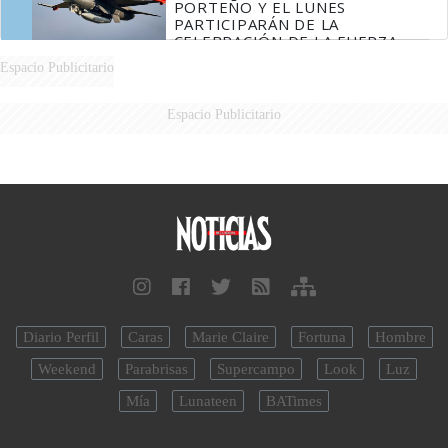
PORTEÑO Y EL LUNES
PARTICIPARÁN DE LA
CELEBRACIÓN DE LA FUERZA
AÉREA
Espacio Publicitario
Espacio Publicitario
Diario Perfil
Caras
Marie Claire
Fortuna
Hombre
Weekend
Parabrisas
Supercampo
Look
Luz
Mía
Lunateen
BATimes