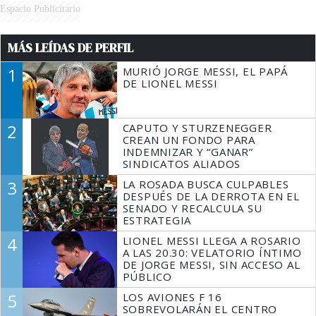
Espacio Publicitario
MÁS LEÍDAS DE PERFIL
1
MURIÓ JORGE MESSI, EL PAPÁ
DE LIONEL MESSI
2
CAPUTO Y STURZENEGGER
CREAN UN FONDO PARA
INDEMNIZAR Y “GANAR”
SINDICATOS ALIADOS
3
LA ROSADA BUSCA CULPABLES
DESPUÉS DE LA DERROTA EN EL
SENADO Y RECALCULA SU
ESTRATEGIA
4
LIONEL MESSI LLEGA A ROSARIO
A LAS 20.30: VELATORIO ÍNTIMO
DE JORGE MESSI, SIN ACCESO AL
PÚBLICO
5
LOS AVIONES F 16
SOBREVOLARÁN EL CENTRO