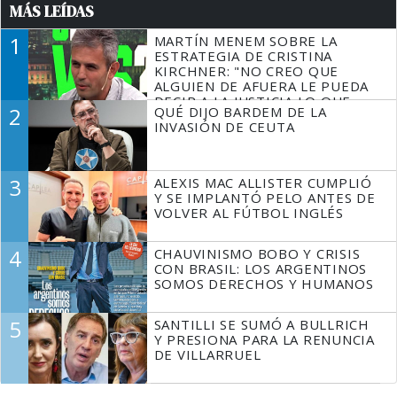
MÁS LEÍDAS
1
MARTÍN MENEM SOBRE LA
ESTRATEGIA DE CRISTINA
KIRCHNER: "NO CREO QUE
ALGUIEN DE AFUERA LE PUEDA
DECIR A LA JUSTICIA LO QUE
2
QUÉ DIJO BARDEM DE LA
TIENE QUE HACER"
INVASIÓN DE CEUTA
3
ALEXIS MAC ALLISTER CUMPLIÓ
Y SE IMPLANTÓ PELO ANTES DE
VOLVER AL FÚTBOL INGLÉS
4
CHAUVINISMO BOBO Y CRISIS
CON BRASIL: LOS ARGENTINOS
SOMOS DERECHOS Y HUMANOS
5
SANTILLI SE SUMÓ A BULLRICH
Y PRESIONA PARA LA RENUNCIA
DE VILLARRUEL